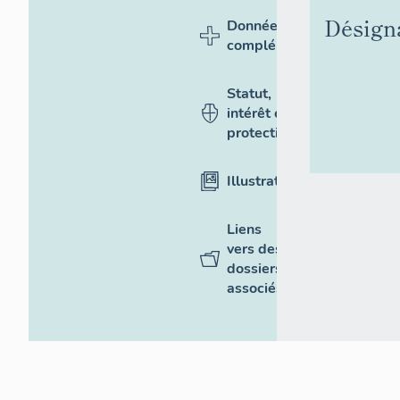
Désign
Données
complémentaires
Statut,
intérêt et
protection
Illustrations
Liens
vers des
dossiers
associés