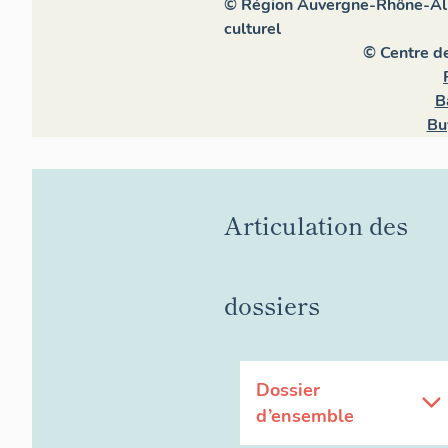
© Région Auvergne-Rhône-Alpe
culturel
© Centre d
B
Bu
Articulation des
dossiers
Dossier
d’ensemble