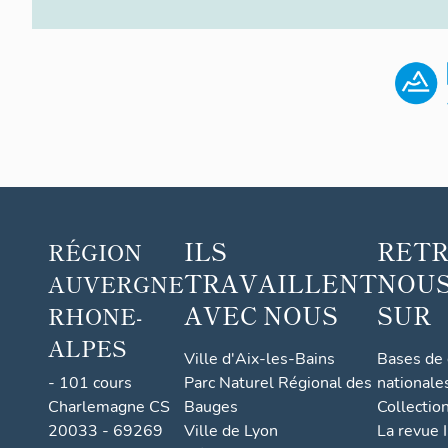
ILS
RET
RÉGION
TRAVAILLENT
NOUS
AUVERGNE
AVEC NOUS
SUR
RHONE-
ALPES
Ville d'Aix-les-Bains
Bases de
- 101 cours
Parc Naturel Régional des
nationale
Charlemagne CS
Bauges
Collectio
20033 - 69269
Ville de Lyon
La revue I