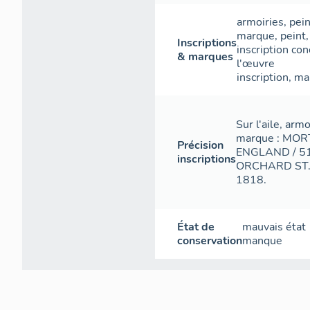
armoiries
,
pein
marque
,
peint
Inscriptions
inscription con
& marques
l'œuvre
inscription
,
ma
Sur l'aile, arm
marque : MO
Précision
ENGLAND / 51 
inscriptions
ORCHARD ST. /
1818.
État de
mauvais état
conservation
manque