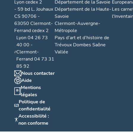
Lyon cedex 2
Département de la Savoie
European
- 59 bd L. Jouhaux
Département de la Haute-
Les carne
CS 90706 -
Savoie
l'Inventai
63050 Clermont-
Clermont-Auvergne-
Ferrand cedex 2
Métropole
Lyon 04 26 73
Pays d’art et d’histoire de
40 00 -
Trévoux Dombes Saône
Clermont-
Vallée
Ferrand 04 73 31
85 92
Nous contacter
Aide
Mentions
légales
Politique de
confidentialité
Accessibilité :
non conforme