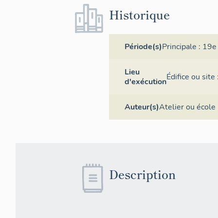
Historique
Période(s)
Principale :
19e 
Lieu
Édifice ou sit
d'exécution
Auteur(s)
Atelier ou école 
Description