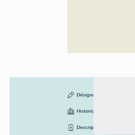
Rhône-Alpes,
Inventaire
général du
patrimoine
culturel
Désignation
Historique
Description