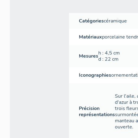
Catégories
céramique
Matériaux
porcelaine tend
h
: 4,5
cm
Mesures
d
: 22
cm
Iconographies
ornementat
Sur l'aile
d'azur à tr
Précision
trois fleur
représentations
surmontée
manteau a
ouverte.