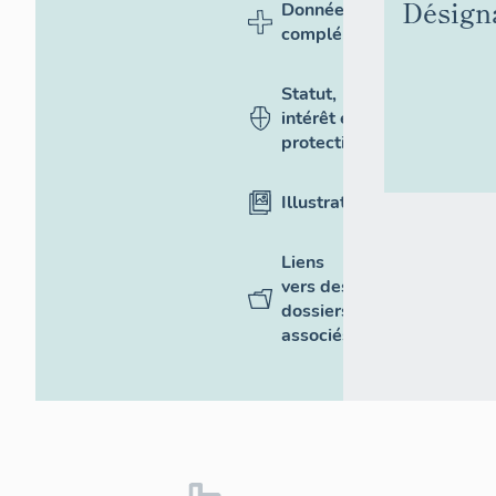
Désign
Données
complémentaires
Statut,
intérêt et
protection
Illustrations
Liens
vers des
dossiers
associés