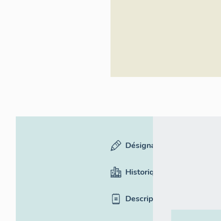
Inventaire
général du
patrimoine
culturel
Désignation
Historique
Description