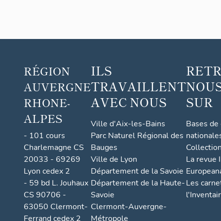
ILS
RET
RÉGION
TRAVAILLENT
NOUS
AUVERGNE
AVEC NOUS
SUR
RHONE-
ALPES
Ville d'Aix-les-Bains
Bases de
- 101 cours
Parc Naturel Régional des
nationale
Charlemagne CS
Bauges
Collectio
20033 - 69269
Ville de Lyon
La revue I
Lyon cedex 2
Département de la Savoie
European
- 59 bd L. Jouhaux
Département de la Haute-
Les carne
CS 90706 -
Savoie
l'Inventai
63050 Clermont-
Clermont-Auvergne-
Ferrand cedex 2
Métropole