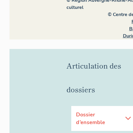
© Région Auvergne-Rhône-Alpe
culturel
© Centre d
B
Duri
Articulation des
dossiers
Dossier
d’ensemble