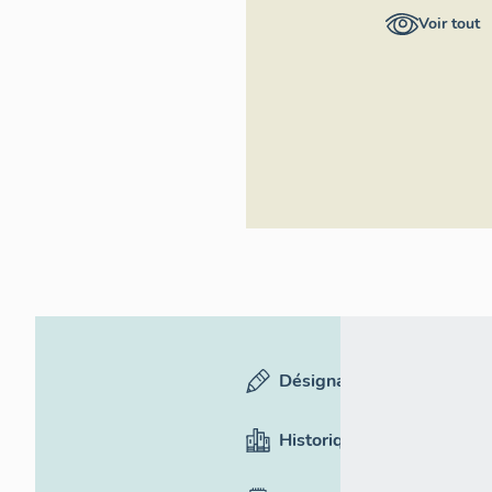
Auvergne-
Voir tout
Rhône-Alpes,
Inventaire
général du
patrimoine
culturel
Désignation
Historique