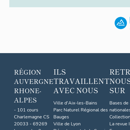
ILS
RET
RÉGION
TRAVAILLENT
NOUS
AUVERGNE
AVEC NOUS
SUR
RHONE-
ALPES
Ville d'Aix-les-Bains
Bases de
- 101 cours
Parc Naturel Régional des
nationale
Charlemagne CS
Bauges
Collectio
20033 - 69269
Ville de Lyon
La revue I