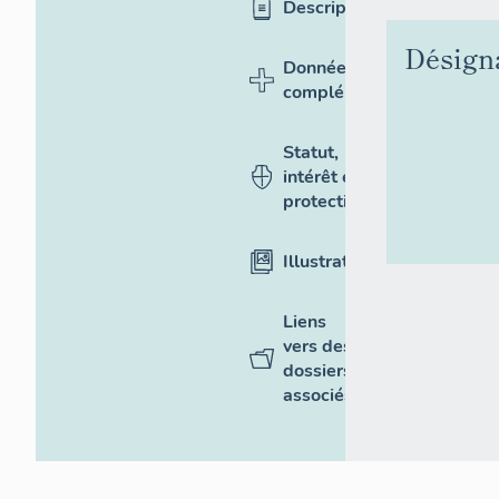
Description
Désign
Données
complémentaires
Statut,
intérêt et
protection
Illustrations
Liens
vers des
dossiers
associés