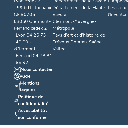
Lyon cedex 2
Département de la Savoie
European
- 59 bd L. Jouhaux
Département de la Haute-
Les carne
CS 90706 -
Savoie
l'Inventai
63050 Clermont-
Clermont-Auvergne-
Ferrand cedex 2
Métropole
Lyon 04 26 73
Pays d’art et d’histoire de
40 00 -
Trévoux Dombes Saône
Clermont-
Vallée
Ferrand 04 73 31
85 92
Nous contacter
Aide
Mentions
légales
Politique de
confidentialité
Accessibilité :
non conforme