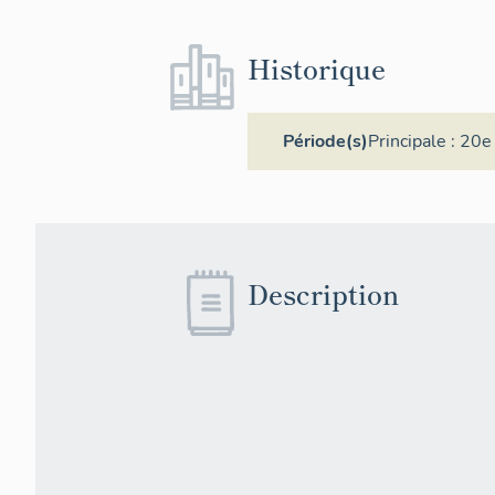
Historique
Période(s)
Principale :
20e 
Description