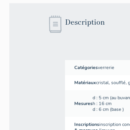
Description
Catégories
verrerie
Matériaux
cristal
,
soufflé
,
d
: 5
cm
(au buvan
Mesures
h
: 16
cm
d
: 6
cm
(base )
Inscriptions
inscription con