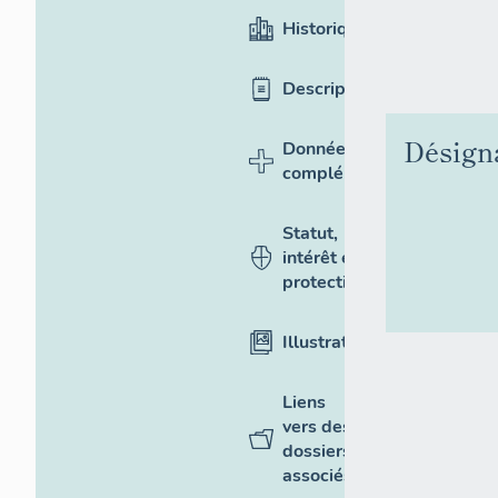
Historique
Description
Désign
Données
complémentaires
Statut,
intérêt et
protection
Illustrations
Liens
vers des
dossiers
associés