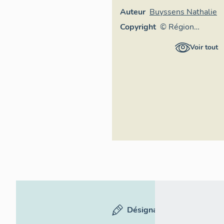
Auteur
Buyssens Nathalie
Copyright
© Région
Auvergne-
Voir tout
Rhône-Alpes,
Inventaire
général du
patrimoine
culturel
Désignation