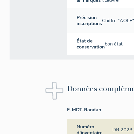
& marques
l'œuvre
Précision
Chiffre "AOLF"
inscriptions
État de
bon état
conservation
Données compléme
F-MDT-Randan
Numéro
DR 2023
d'inventaire