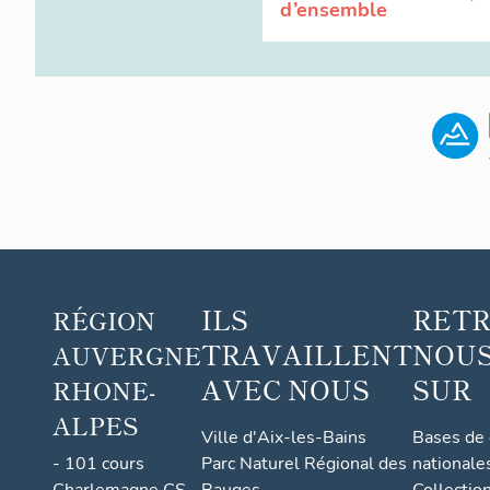
d’ensemble
ILS
RET
RÉGION
TRAVAILLENT
NOUS
AUVERGNE
AVEC NOUS
SUR
RHONE-
ALPES
Ville d'Aix-les-Bains
Bases de
- 101 cours
Parc Naturel Régional des
nationale