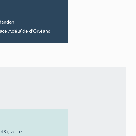
Randan
lace
Adélaïde d'Orléans
43)
,
verre