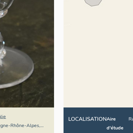
lie
LOCALISATION
Aire
R
rgne-Rhône-Alpes,
d'étude