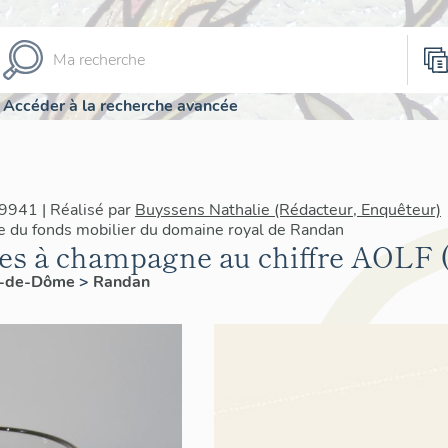
Accéder à la recherche avancée
9941 | Réalisé par
Buyssens Nathalie (Rédacteur, Enquêteur)
re du fonds mobilier du domaine royal de Randan
es à champagne au chiffre AOLF (
y-de-Dôme
>
Randan