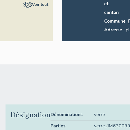
ral du patrimoine
et
Voir tout
canton
Commune
Adresse
p
Désignation
Dénominations
verre
Parties
verre
(IM630099