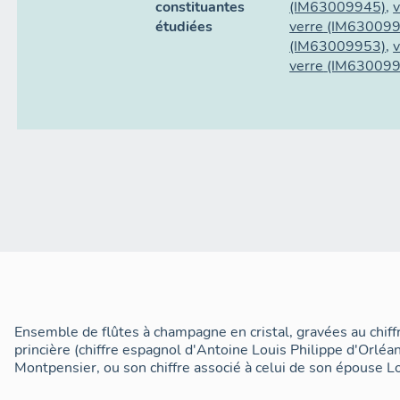
constituantes
(IM63009945)
,
v
étudiées
verre
(IM630099
(IM63009953)
,
v
verre
(IM630099
(IM63009946)
,
v
verre
(IM630099
(IM63009947)
,
v
Ensemble de flûtes à champagne en cristal, gravées au chi
princière (chiffre espagnol d'Antoine Louis Philippe d'Orlé
Montpensier, ou son chiffre associé à celui de son épouse L