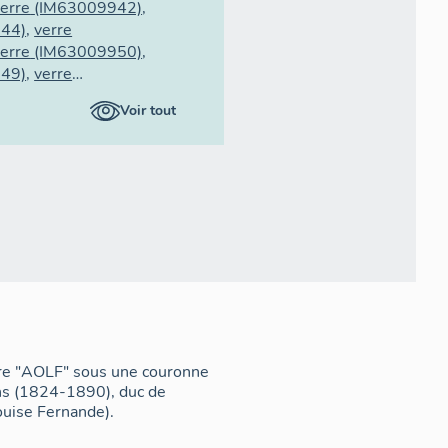
erre
(IM63009942)
,
44)
,
verre
erre
(IM63009950)
,
49)
,
verre
erre
(IM63009952)
,
Voir tout
48)
,
verre
erre
(IM63009951)
ffre "AOLF" sous une couronne
ans (1824-1890), duc de
ouise Fernande).