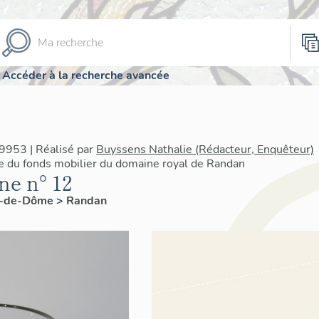
Accéder à la recherche avancée
9953 | Réalisé par
Buyssens Nathalie (Rédacteur, Enquêteur)
re du fonds mobilier du domaine royal de Randan
ne n° 12
y-de-Dôme
>
Randan