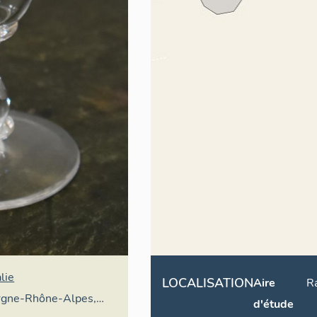
lie
LOCALISATION
Aire
R
rgne-Rhône-Alpes,
d'étude