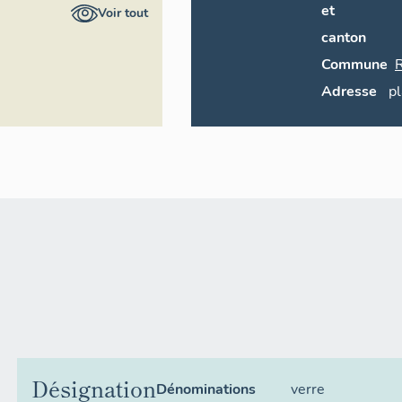
ral du patrimoine
et
Voir tout
canton
Commune
Adresse
pl
Désignation
Dénominations
verre