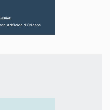
Randan
ace
Adélaïde d'Orléans