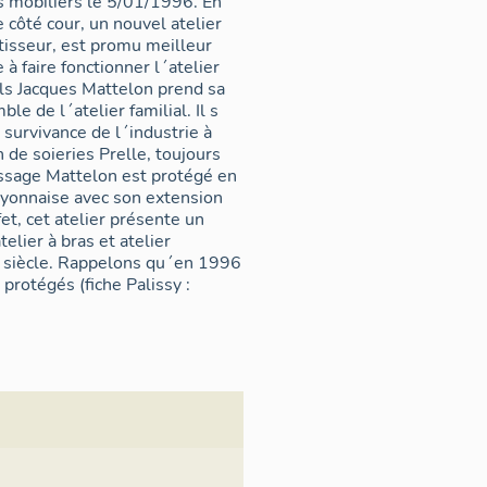
s mobiliers le 5/01/1996. En
ôté cour, un nouvel atelier
à faire fonctionner l´atelier
ils Jacques Mattelon prend sa
 de l´atelier familial. Il s
 survivance de l´industrie à
 de soieries Prelle, toujours
 tissage Mattelon est protégé en
lyonnaise avec son extension
t, cet atelier présente un
elier à bras et atelier
qu´en 1996
 protégés (fiche Palissy :
 (1830-1840)