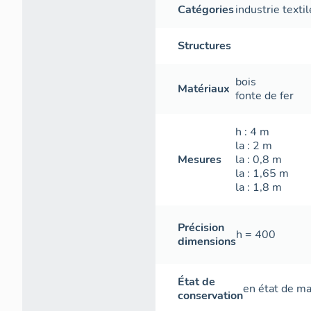
Catégories
industrie textil
Structures
bois
Matériaux
fonte de fer
h
: 4
m
la
: 2
m
Mesures
la
: 0,8
m
la
: 1,65
m
la
: 1,8
m
Précision
h = 400
dimensions
État de
en état de m
conservation