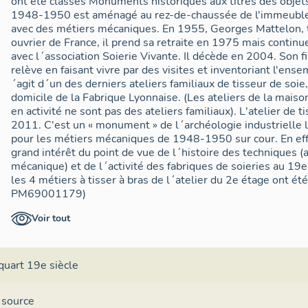
ont été classés Monuments historiques aux titres des objet
1948-1950 est aménagé au rez-de-chaussée de l'immeuble c
avec des métiers mécaniques. En 1955, Georges Mattelon, tisseur, est promu meilleur
ouvrier de France, il prend sa retraite en 1975 mais continue 
avec l´association Soierie Vivante. Il décède en 2004. Son f
relève en faisant vivre par des visites et inventoriant l'ensemble
´agit d´un des derniers ateliers familiaux de tisseur de soie,
domicile de la Fabrique Lyonnaise. (Les ateliers de la maison
en activité ne sont pas des ateliers familiaux). L'atelier de
2011. C'est un « monument » de l´archéologie industrielle 
pour les métiers mécaniques de 1948-1950 sur cour. En effe
grand intérêt du point de vue de l´histoire des techniques (at
mécanique) et de l´activité des fabriques de soieries au 19e siècle. Rappelons 
les 4 métiers à tisser à bras de l´atelier du 2e étage ont été
PM69001179)
1 métier large, permettant de tisser jusqu´à 2 m de large
Voir tout
1 métier dit étroit, permettant de tisser 80 cm de large
quart 19e siècle
1 métier large, permettant de tisser 165 cm de large
1 métier large permettant de tisser 180 cm de large
 source