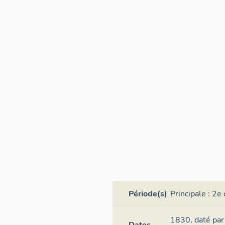
Période(s)
Principale :
2e 
1830,
daté par