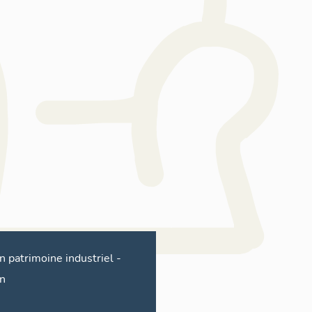
n patrimoine industriel
-
n