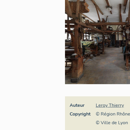
Auteur
Leroy Thierry
Copyright
© Région Rhône-
général du patri
© Ville de Lyon