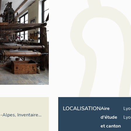
LOCALISATION
Aire
Lyo
Alpes, Inventaire
d'étude
Lyo
moine culturel
et canton