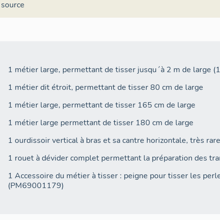
 source
1 ourdissoir vertical à bras et sa cantre horizontale, très ra
1 rouet à dévider complet permettant la préparation des
1 Accessoire du métier à tisser : peigne pour tisser les pe
(PM69001179)
En 2011, l'atelier Mattelon a été protégé : véritable monum
1 métier large, permettant de tisser jusqu´à 2 m de large
industrielle lyonnaise avec son extension de 1948-1950 sur c
1 métier dit étroit, permettant de tisser 80 cm de large
présente un grand intérêt au point de vue de l´histoire des 
étage et atelier mécanique au rez-de-chaussée sur cour) et d
1 métier large, permettant de tisser 165 cm de large
soieries au 19e siècle.
1 métier large permettant de tisser 180 cm de large
1 ourdissoir vertical à bras et sa cantre horizontale, très ra
1 rouet à dévider complet permettant la préparation des
1 Accessoire du métier à tisser : peigne pour tisser les pe
(PM69001179)