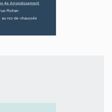
on 4e Arrondissement
rue
Richan
au rez-de-chaussée