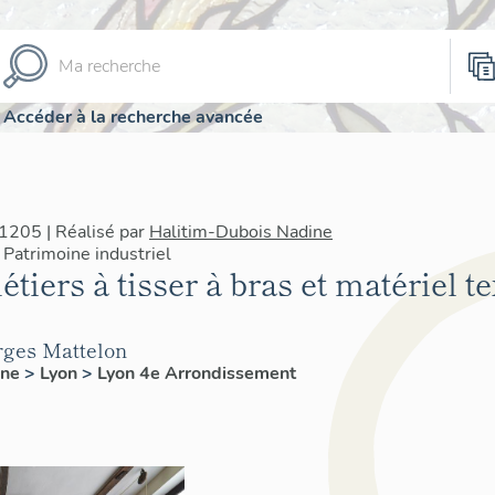
Accéder à la recherche avancée
1205 | Réalisé par
Halitim-Dubois Nadine
Patrimoine industriel
ers à tisser à bras et matériel text
orges Mattelon
ône
>
Lyon
>
Lyon 4e Arrondissement