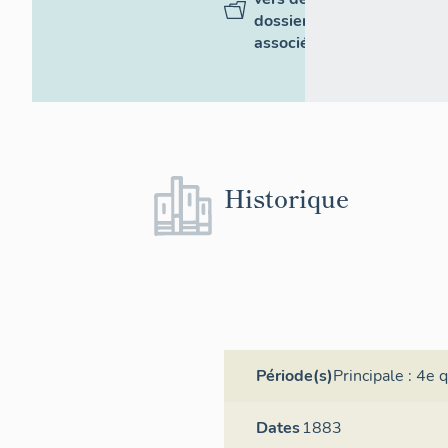
dossiers
associés
Historique
Période(s)
Principale :
4e q
Dates
1883