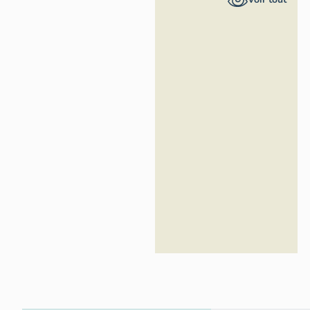
Inventaire
général du
patrimoine
culturel