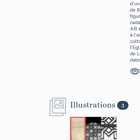
d'un
de 8
figu
cada
AB e
à l'
cult
l'Eg
de L
date
1er 
Illustrations
3