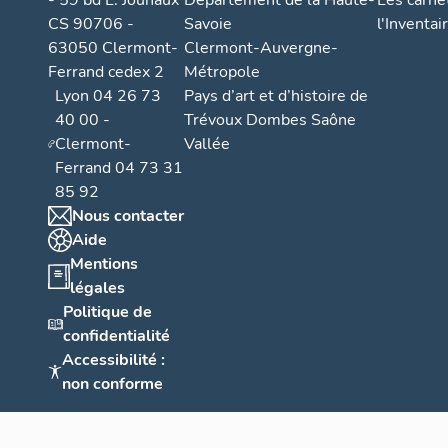
- 59 bd L. Jouhaux
Département de la Haute-
Les carne
CS 90706 -
Savoie
l'Inventai
63050 Clermont-
Clermont-Auvergne-
Ferrand cedex 2
Métropole
Lyon 04 26 73
Pays d’art et d’histoire de
40 00 -
Trévoux Dombes Saône
Clermont-
Vallée
Ferrand 04 73 31
85 92
Nous contacter
Aide
Mentions
légales
Politique de
confidentialité
Accessibilité :
non conforme