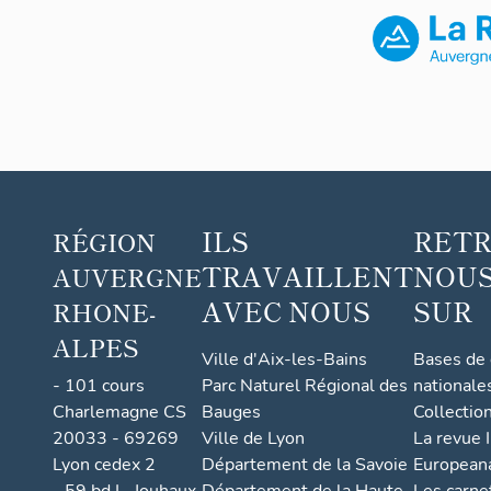
ILS
RET
RÉGION
TRAVAILLENT
NOUS
AUVERGNE
AVEC NOUS
SUR
RHONE-
ALPES
Ville d'Aix-les-Bains
Bases de
- 101 cours
Parc Naturel Régional des
nationale
Charlemagne CS
Bauges
Collectio
20033 - 69269
Ville de Lyon
La revue I
Lyon cedex 2
Département de la Savoie
European