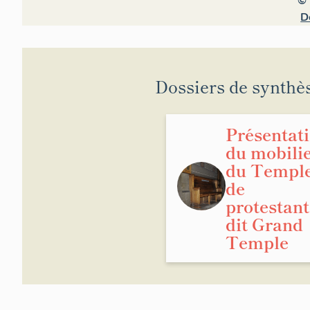
© 
D
Dossiers de synthè
Présentat
du mobili
du Templ
de
protestant
dit Grand
Temple