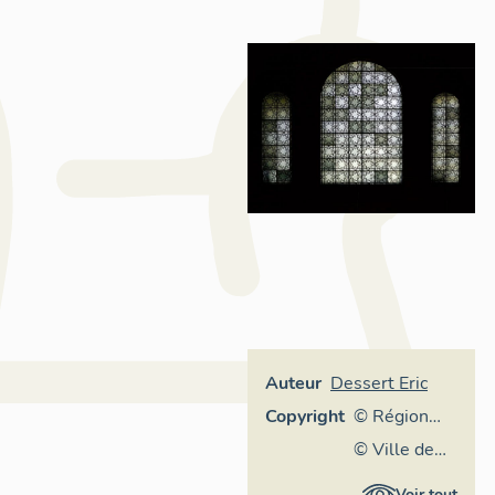
Auteur
Dessert Eric
Copyright
© Région
Rhône-
© Ville de
Alpes,
Lyon
Voir tout