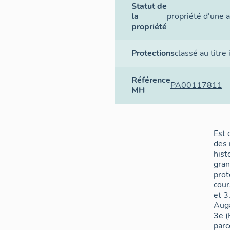
Statut de
la
propriété d'une a
propriété
Protections
classé au titr
Référence
PA00117811
MH
Est 
des
hist
gra
prot
cour
et 3
Aug
3e (
parc