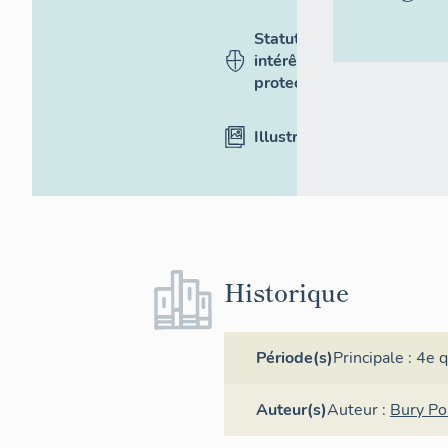
Statut,
intérêt et
protection
Illustrations
Historique
Période(s)
Principale :
4e q
Auteur(s)
Auteur :
Bury Po