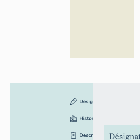
Inventaire
général du
patrimoine
culturel
Désignation
Historique
Désigna
Description