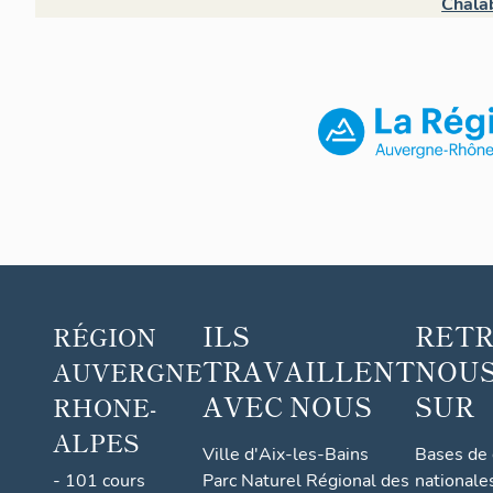
Chala
ILS
RET
RÉGION
TRAVAILLENT
NOUS
AUVERGNE
AVEC NOUS
SUR
RHONE-
ALPES
Ville d'Aix-les-Bains
Bases de
- 101 cours
Parc Naturel Régional des
nationale