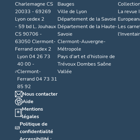
Charlemagne CS
Bauges
Collectio
20033 - 69269
Ville de Lyon
La revue I
Lyon cedex 2
Département de la Savoie
European
- 59 bd L. Jouhaux
Département de la Haute-
Les carne
CS 90706 -
Savoie
l'Inventai
63050 Clermont-
Clermont-Auvergne-
Ferrand cedex 2
Métropole
Lyon 04 26 73
Pays d’art et d’histoire de
40 00 -
Trévoux Dombes Saône
Clermont-
Vallée
Ferrand 04 73 31
85 92
Nous contacter
Aide
Mentions
légales
Politique de
confidentialité
Accessibilité :