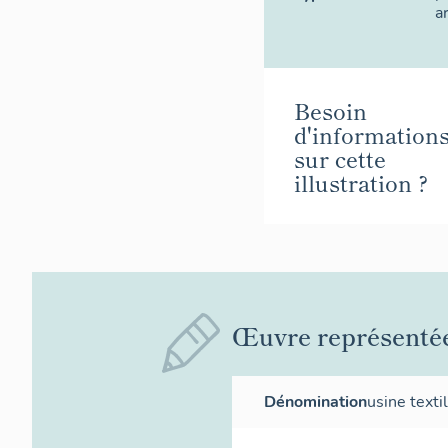
a
Besoin
d'information
sur cette
illustration ?
Œuvre représenté
Dénomination
usine texti