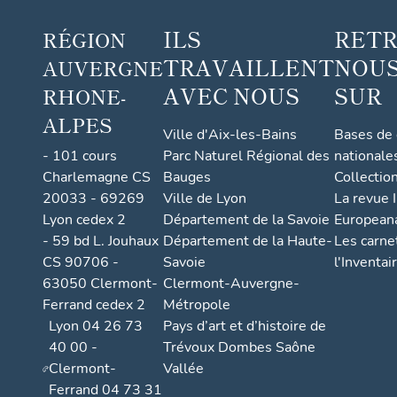
inocc
ILS
RET
RÉGION
upé
TRAVAILLENT
NOUS
AUVERGNE
AVEC NOUS
SUR
RHONE-
ALPES
Ville d'Aix-les-Bains
Bases de
- 101 cours
Parc Naturel Régional des
nationale
Charlemagne CS
Bauges
Collectio
20033 - 69269
Ville de Lyon
La revue I
Lyon cedex 2
Département de la Savoie
European
- 59 bd L. Jouhaux
Département de la Haute-
Les carne
CS 90706 -
Savoie
l'Inventai
63050 Clermont-
Clermont-Auvergne-
Ferrand cedex 2
Métropole
Lyon 04 26 73
Pays d’art et d’histoire de
40 00 -
Trévoux Dombes Saône
Clermont-
Vallée
Ferrand 04 73 31