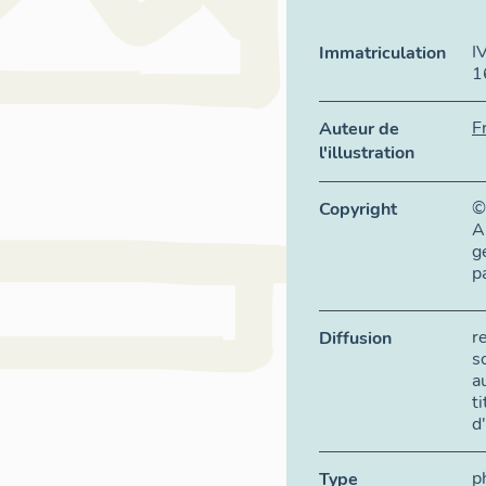
I
Immatriculation
1
F
Auteur de
l'illustration
©
Copyright
A
g
p
r
Diffusion
s
a
t
d
p
Type