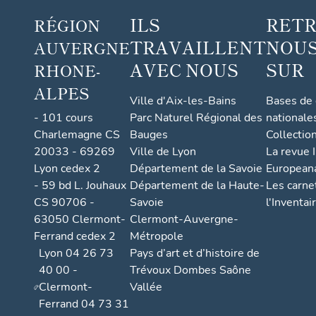
ILS
RET
RÉGION
TRAVAILLENT
NOUS
AUVERGNE
AVEC NOUS
SUR
RHONE-
ALPES
Ville d'Aix-les-Bains
Bases de
- 101 cours
Parc Naturel Régional des
nationale
Charlemagne CS
Bauges
Collectio
20033 - 69269
Ville de Lyon
La revue I
Lyon cedex 2
Département de la Savoie
European
- 59 bd L. Jouhaux
Département de la Haute-
Les carne
CS 90706 -
Savoie
l'Inventai
63050 Clermont-
Clermont-Auvergne-
Ferrand cedex 2
Métropole
Lyon 04 26 73
Pays d’art et d’histoire de
40 00 -
Trévoux Dombes Saône
Clermont-
Vallée
Ferrand 04 73 31