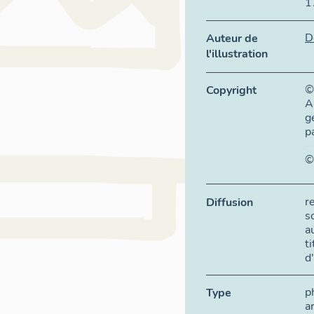
1
D
Auteur de
l'illustration
©
Copyright
A
g
p
©
r
Diffusion
s
a
t
d
p
Type
a