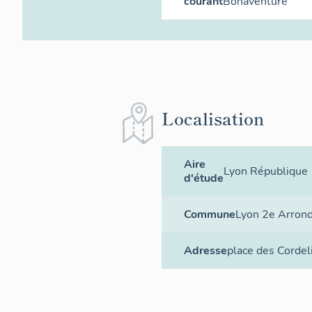
courant
Bonaventure
Localisation
Aire
Lyon République
d'étude
Commune
Lyon 2e Arron
Adresse
place des Cordel