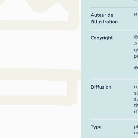
B
Auteur de
l'illustration
©
Copyright
A
g
p
©
r
Diffusion
s
a
t
d
p
Type
n