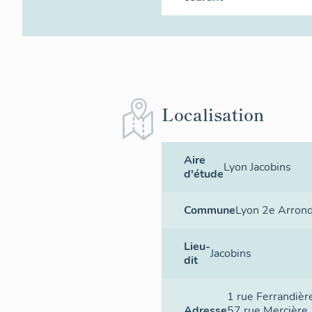
Localisation
Aire
Lyon Jacobins
d'étude
Commune
Lyon 2e Arron
Lieu-
Jacobins
dit
1 rue Ferrandièr
Adresse
57 rue Mercière