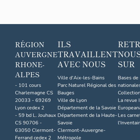
ILS
RET
RÉGION
TRAVAILLENT
NOUS
AUVERGNE
AVEC NOUS
SUR
RHONE-
ALPES
Ville d'Aix-les-Bains
Bases de
- 101 cours
Parc Naturel Régional des
nationale
Charlemagne CS
Bauges
Collectio
20033 - 69269
Ville de Lyon
La revue I
Lyon cedex 2
Département de la Savoie
European
- 59 bd L. Jouhaux
Département de la Haute-
Les carne
CS 90706 -
Savoie
l'Inventai
63050 Clermont-
Clermont-Auvergne-
Ferrand cedex 2
Métropole