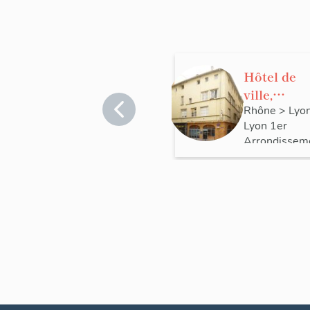
Hôtel de
ville,
actuellem
Rhône
>
Lyo
Lyon 1er
immeuble 
Arrondissem
l'enseigne
Vieil hoste
de ville