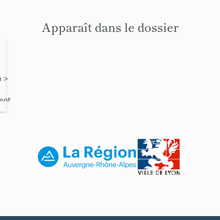
Apparaît dans le dossier
ent
n
>
à
ent
 du
l