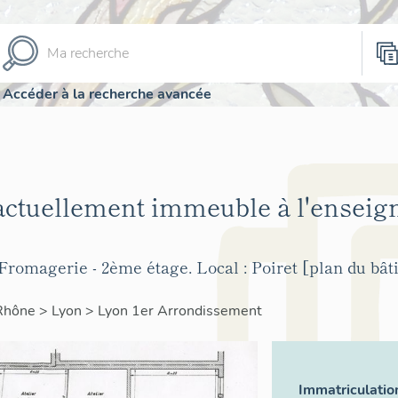
Accéder à la recherche avancée
 actuellement immeuble à l'enseig
Fromagerie - 2ème étage. Local : Poiret [plan du bâti
Rhône
>
Lyon
>
Lyon 1er Arrondissement
Immatriculatio