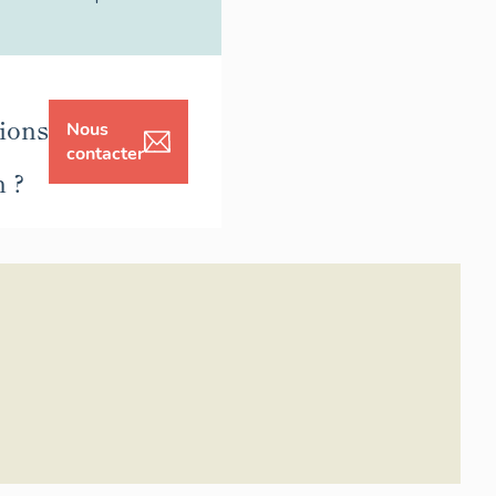
ions
Nous
contacter
n ?