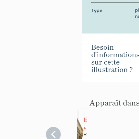
p
Type
n
Besoin
d'information
sur cette
illustration ?
Apparaît dans
Hôtel de
ville,
actuellement
Rhône
>
Lyon
>