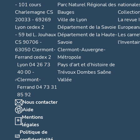
- 101 cours
Parc Naturel Régional des
nationale
Charlemagne CS
Bauges
Collectio
20033 - 69269
Ville de Lyon
La revue I
Lyon cedex 2
Département de la Savoie
European
- 59 bd L. Jouhaux
Département de la Haute-
Les carne
CS 90706 -
Savoie
l'Inventai
63050 Clermont-
Clermont-Auvergne-
Ferrand cedex 2
Métropole
Lyon 04 26 73
Pays d’art et d’histoire de
40 00 -
Trévoux Dombes Saône
Clermont-
Vallée
Ferrand 04 73 31
85 92
Nous contacter
Aide
Mentions
légales
Politique de
confidentialité