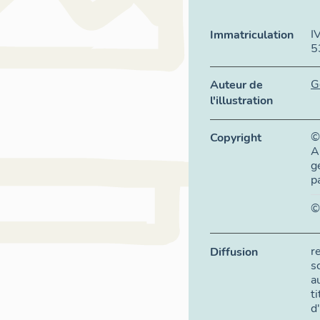
I
Immatriculation
5
G
Auteur de
l'illustration
©
Copyright
A
g
p
©
r
Diffusion
s
a
t
d