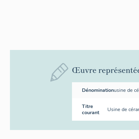
Œuvre représenté
Dénomination
usine de c
Titre
Usine de céra
courant