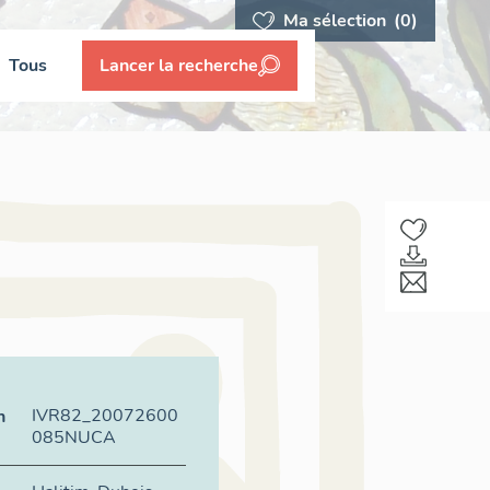
Ma sélection
(0)
Tous
Lancer la recherche
,
IVR82_20072600
n
085NUCA