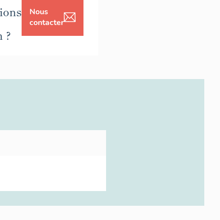
ions
Nous
contacter
n ?