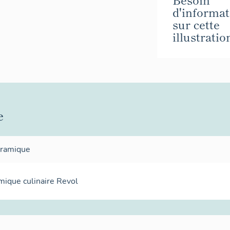
d'informat
sur cette
illustratio
e
éramique
mique culinaire Revol