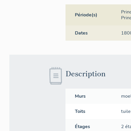
Prin
Période(s)
Prin
Dates
180
Description
Murs
moe
Toits
tuil
Étages
2 ét