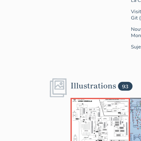
La C
Visi
Git 
Nouv
Monn
Suje
Illustrations
93