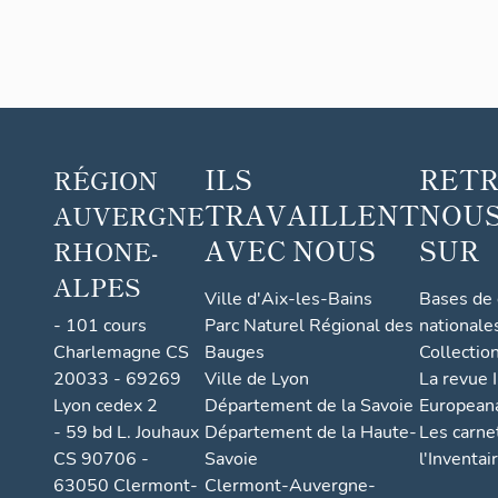
ILS
RET
RÉGION
TRAVAILLENT
NOUS
AUVERGNE
AVEC NOUS
SUR
RHONE-
ALPES
Ville d'Aix-les-Bains
Bases de
- 101 cours
Parc Naturel Régional des
nationale
Charlemagne CS
Bauges
Collectio
20033 - 69269
Ville de Lyon
La revue I
Lyon cedex 2
Département de la Savoie
European
- 59 bd L. Jouhaux
Département de la Haute-
Les carne
CS 90706 -
Savoie
l'Inventai
63050 Clermont-
Clermont-Auvergne-