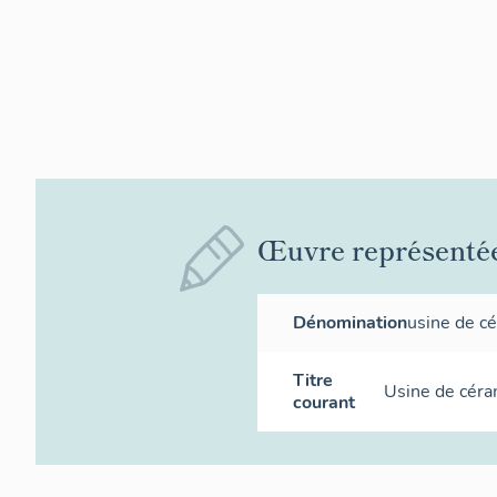
Œuvre représenté
Dénomination
usine de c
Titre
Usine de céra
courant