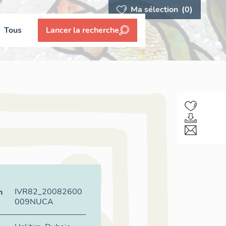
Ma sélection
(0)
Tous
Lancer la recherche
,
IVR82_20082600
n
009NUCA