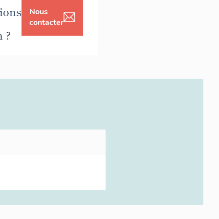
ions
Nous
contacter
n ?