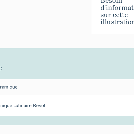
d'informat
sur cette
illustratio
e
éramique
mique culinaire Revol