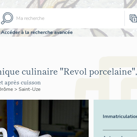
Accéder à la recherche avancée
ique culinaire "Revol porcelaine"
t après cuisson
Drôme
>
Saint-Uze
Immatriculatio