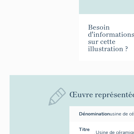
Besoin
d'information
sur cette
illustration ?
Œuvre représenté
Dénomination
usine de c
Titre
Usine de céramiqu