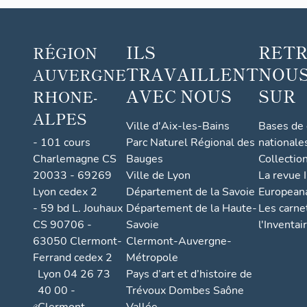
"
ILS
RET
RÉGION
TRAVAILLENT
NOUS
AUVERGNE
AVEC NOUS
SUR
RHONE-
ALPES
Ville d'Aix-les-Bains
Bases de
- 101 cours
Parc Naturel Régional des
nationale
Charlemagne CS
Bauges
Collectio
20033 - 69269
Ville de Lyon
La revue I
Lyon cedex 2
Département de la Savoie
European
- 59 bd L. Jouhaux
Département de la Haute-
Les carne
CS 90706 -
Savoie
l'Inventai
63050 Clermont-
Clermont-Auvergne-
Ferrand cedex 2
Métropole
Lyon 04 26 73
Pays d’art et d’histoire de
40 00 -
Trévoux Dombes Saône