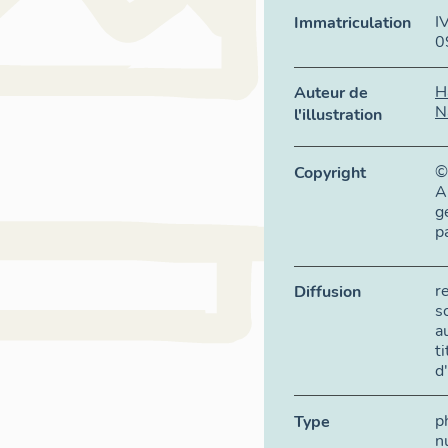
I
Immatriculation
0
H
Auteur de
N
l'illustration
©
Copyright
A
g
p
r
Diffusion
s
a
t
d
p
Type
n