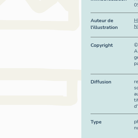
0
H
Auteur de
N
l'illustration
©
Copyright
A
g
p
r
Diffusion
s
a
t
d
p
Type
n