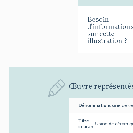
Besoin
d'information
sur cette
illustration ?
Œuvre représenté
Dénomination
usine de c
Titre
Usine de céramiqu
courant