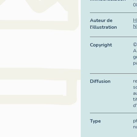
0
H
Auteur de
N
l'illustration
©
Copyright
A
g
p
r
Diffusion
s
a
t
d
p
Type
n