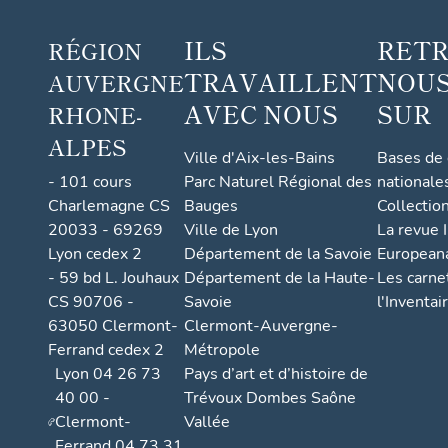
ILS
RET
RÉGION
TRAVAILLENT
NOUS
AUVERGNE
AVEC NOUS
SUR
RHONE-
ALPES
Ville d'Aix-les-Bains
Bases de
- 101 cours
Parc Naturel Régional des
nationale
Charlemagne CS
Bauges
Collectio
20033 - 69269
Ville de Lyon
La revue I
Lyon cedex 2
Département de la Savoie
European
- 59 bd L. Jouhaux
Département de la Haute-
Les carne
CS 90706 -
Savoie
l'Inventai
63050 Clermont-
Clermont-Auvergne-
Ferrand cedex 2
Métropole
Lyon 04 26 73
Pays d’art et d’histoire de
40 00 -
Trévoux Dombes Saône
Clermont-
Vallée
Ferrand 04 73 31