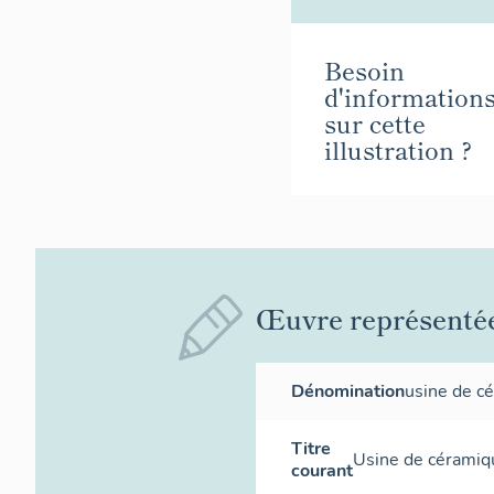
Besoin
d'information
sur cette
illustration ?
Œuvre représenté
Dénomination
usine de c
Titre
Usine de céramiqu
courant