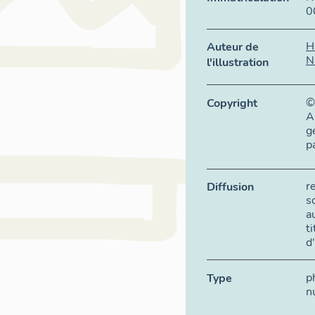
0
H
Auteur de
N
l'illustration
©
Copyright
A
g
p
r
Diffusion
s
a
t
d
p
Type
n