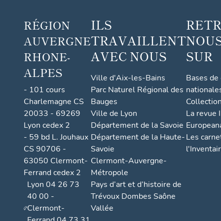
ILS
RET
RÉGION
TRAVAILLENT
NOUS
AUVERGNE
AVEC NOUS
SUR
RHONE-
ALPES
Ville d'Aix-les-Bains
Bases de
- 101 cours
Parc Naturel Régional des
nationale
Charlemagne CS
Bauges
Collectio
20033 - 69269
Ville de Lyon
La revue I
Lyon cedex 2
Département de la Savoie
European
- 59 bd L. Jouhaux
Département de la Haute-
Les carne
CS 90706 -
Savoie
l'Inventai
63050 Clermont-
Clermont-Auvergne-
Ferrand cedex 2
Métropole
Lyon 04 26 73
Pays d’art et d’histoire de
40 00 -
Trévoux Dombes Saône
Clermont-
Vallée
Ferrand 04 73 31