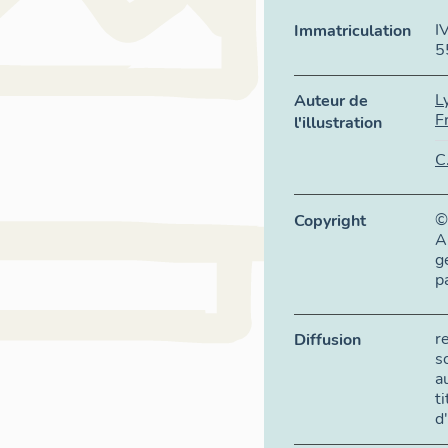
I
Immatriculation
5
L
Auteur de
F
l'illustration
C
©
Copyright
A
g
p
r
Diffusion
s
a
t
d