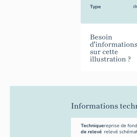
d
Type
Besoin
d'information
sur cette
illustration ?
Informations tech
Technique
reprise de fon
de relevé
relevé schéma