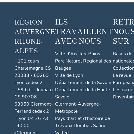
ILS
RET
RÉGION
TRAVAILLENT
NOUS
AUVERGNE
AVEC NOUS
SUR
RHONE-
ALPES
Ville d'Aix-les-Bains
Bases de
- 101 cours
Parc Naturel Régional des
nationale
Charlemagne CS
Bauges
Collectio
20033 - 69269
Ville de Lyon
La revue I
Lyon cedex 2
Département de la Savoie
European
- 59 bd L. Jouhaux
Département de la Haute-
Les carne
CS 90706 -
Savoie
l'Inventai
63050 Clermont-
Clermont-Auvergne-
Ferrand cedex 2
Métropole
Lyon 04 26 73
Pays d’art et d’histoire de
40 00 -
Trévoux Dombes Saône
Clermont-
Vallée