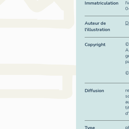
I
Immatriculation
0
D
Auteur de
l'illustration
©
Copyright
A
g
p
©
r
Diffusion
s
a
t
d
p
Type