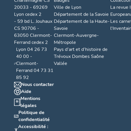
Charlemagne CS
Bauges
Collectio
20033 - 69269
Ville de Lyon
La revue I
Lyon cedex 2
Département de la Savoie
European
- 59 bd L. Jouhaux
Département de la Haute-
Les carne
CS 90706 -
Savoie
l'Inventai
63050 Clermont-
Clermont-Auvergne-
Ferrand cedex 2
Métropole
Lyon 04 26 73
Pays d’art et d’histoire de
40 00 -
Trévoux Dombes Saône
Clermont-
Vallée
Ferrand 04 73 31
85 92
Nous contacter
Aide
Mentions
légales
Politique de
confidentialité
Accessibilité :