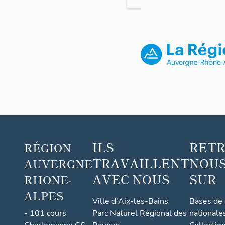
immeuble
ILS
RET
RÉGION
TRAVAILLENT
NOUS
AUVERGNE
AVEC NOUS
SUR
RHONE-
ALPES
Ville d'Aix-les-Bains
Bases de
- 101 cours
Parc Naturel Régional des
nationale