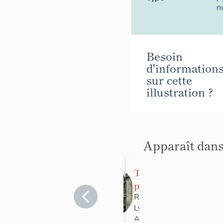
n
Besoin
d'information
sur cette
illustration ?
Apparaît dans
Temple de
protestants
dit Grand
Rhône
>
Lyon
>
Lyon 3e
Temple,
Arrondissement