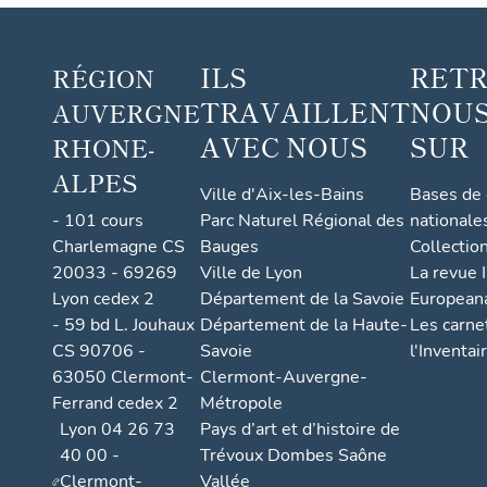
ILS
RET
RÉGION
TRAVAILLENT
NOUS
AUVERGNE
AVEC NOUS
SUR
RHONE-
ALPES
Ville d'Aix-les-Bains
Bases de
- 101 cours
Parc Naturel Régional des
nationale
Charlemagne CS
Bauges
Collectio
20033 - 69269
Ville de Lyon
La revue I
Lyon cedex 2
Département de la Savoie
European
- 59 bd L. Jouhaux
Département de la Haute-
Les carne
CS 90706 -
Savoie
l'Inventai
63050 Clermont-
Clermont-Auvergne-
Ferrand cedex 2
Métropole
Lyon 04 26 73
Pays d’art et d’histoire de
40 00 -
Trévoux Dombes Saône
Clermont-
Vallée