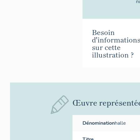
n
Besoin
d'information
sur cette
illustration ?
Œuvre représenté
Dénomination
halle
Titre