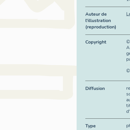
L
Auteur de
l'illustration
(reproduction)
©
Copyright
A
g
p
©
r
Diffusion
s
a
t
d
p
Type