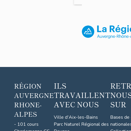
immeuble
ILS
RET
RÉGION
TRAVAILLENT
NOUS
AUVERGNE
AVEC NOUS
SUR
RHONE-
ALPES
Ville d'Aix-les-Bains
Bases de
- 101 cours
Parc Naturel Régional des
nationale