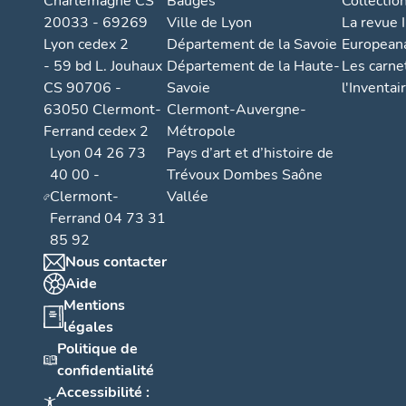
Charlemagne CS
Bauges
Collectio
20033 - 69269
Ville de Lyon
La revue I
Lyon cedex 2
Département de la Savoie
European
- 59 bd L. Jouhaux
Département de la Haute-
Les carne
CS 90706 -
Savoie
l'Inventai
63050 Clermont-
Clermont-Auvergne-
Ferrand cedex 2
Métropole
Lyon 04 26 73
Pays d’art et d’histoire de
40 00 -
Trévoux Dombes Saône
Clermont-
Vallée
Ferrand 04 73 31
85 92
Nous contacter
Aide
Mentions
légales
Politique de
confidentialité
Accessibilité :