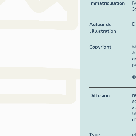
I
Immatriculation
3
D
Auteur de
l'illustration
©
Copyright
A
g
p
©
r
Diffusion
s
a
t
d
p
Type