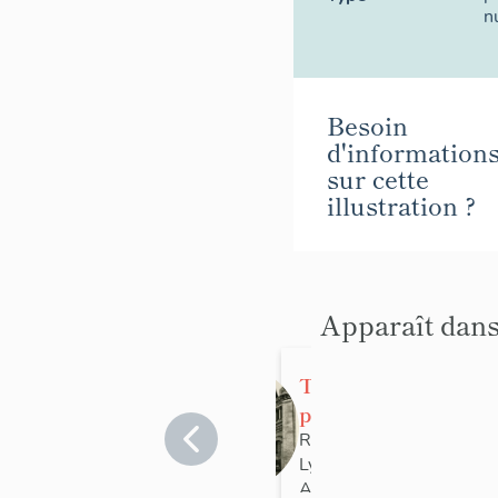
n
Besoin
d'information
sur cette
illustration ?
Apparaît dans
Temple de
protestants
dit Grand
Rhône
>
Lyon
>
Lyon 3e
Temple,
Arrondissement