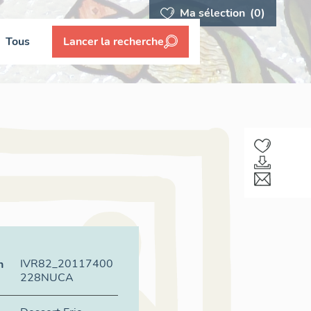
Ma sélection
(0)
Tous
Lancer la recherche
IVR82_20117400
n
228NUCA