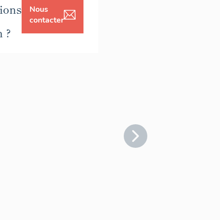
ions
Nous
contacter
n ?