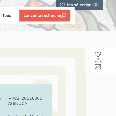
Ma sélection
(0)
Tous
Lancer la recherche
IVR82_20126901
n
736NUCA