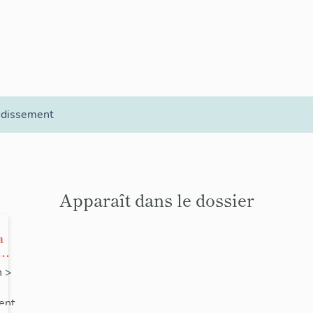
ndissement
Apparaît dans le dossier
a
n
>
ent