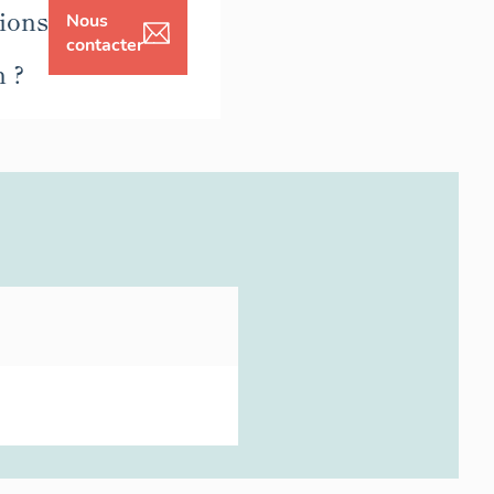
ions
Nous
contacter
n ?