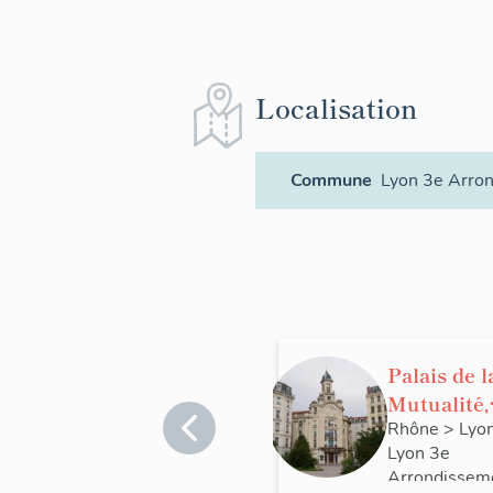
Localisation
Commune
Lyon 3e Arro
Palais de l
Mutualité,
Centre
Rhône
>
Lyo
Lyon 3e
d'action
Arrondissem
sociale