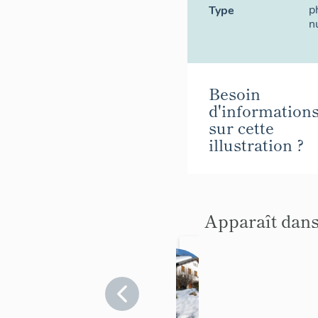
p
Type
n
Besoin
d'information
sur cette
illustration ?
Apparaît dans
Maiso
n, dite
chalet
Haute-
Savoie
le