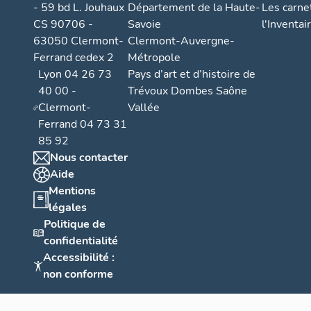
- 59 bd L. Jouhaux
Département de la Haute-
Les carne
CS 90706 -
Savoie
l'Inventai
63050 Clermont-
Clermont-Auvergne-
Ferrand cedex 2
Métropole
Lyon 04 26 73
Pays d’art et d’histoire de
40 00 -
Trévoux Dombes Saône
Clermont-
Vallée
Ferrand 04 73 31
85 92
Nous contacter
Aide
Mentions
légales
Politique de
confidentialité
Accessibilité :
non conforme