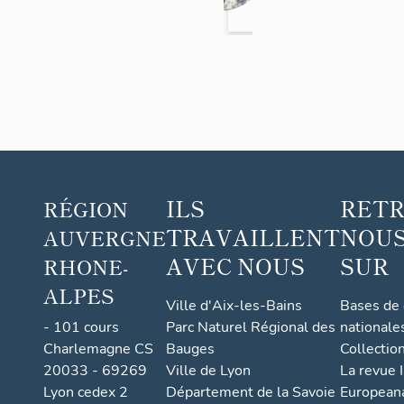
>
Bois
Megève
dorma
nt
ILS
RET
RÉGION
TRAVAILLENT
NOUS
AUVERGNE
AVEC NOUS
SUR
RHONE-
ALPES
Ville d'Aix-les-Bains
Bases de
- 101 cours
Parc Naturel Régional des
nationale
Charlemagne CS
Bauges
Collectio
20033 - 69269
Ville de Lyon
La revue I
Lyon cedex 2
Département de la Savoie
European