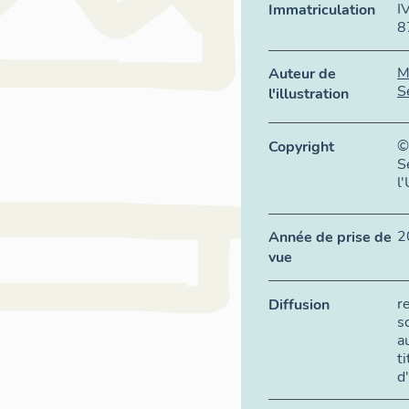
I
Immatriculation
8
M
Auteur de
S
l'illustration
©
Copyright
S
l
2
Année de prise de
vue
r
Diffusion
s
a
t
d