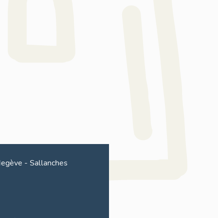
egève
-
Sallanches