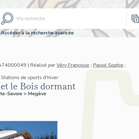
Accéder à la recherche avancée
IA74000049 | Réalisé par
Véry Françoise
;
Paviol Sophie
;
Stations de sports d'hiver
let le Bois dormant
te-Savoie
>
Megève