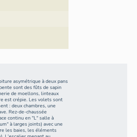
toiture asymétrique à deux pans
rpente sont des fûts de sapin
erie de moellons, linteaux
 est crépie. Les volets sont
ment : deux chambres, une
cave. Rez-de-chaussée
pace continu en "L" salle à
um" à larges joints) avec une
re les baies, les éléments
). L'escalier menant au