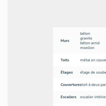
béton
granite
Murs
béton armé
moellon
Toits
métal en couve
Étages
étage de soub
Couvertures
toit à deux p
Escaliers
escalier intérie