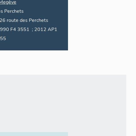
Megève
es
Perchets
26
route des
Perchets
F4 3551 ; 2012 AP1
55