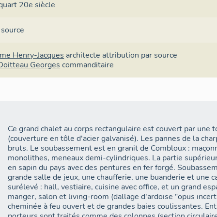
quart 20e siècle
 source
me Henry-Jacques
architecte
attribution par source
Doitteau Georges
commanditaire
Ce grand chalet au corps rectangulaire est couvert par une 
(couverture en tôle d'acier galvanisé). Les pannes de la cha
bruts. Le soubassement est en granit de Combloux : maçonn
monolithes, meneaux demi-cylindriques. La partie supérieure
en sapin du pays avec des pentures en fer forgé. Soubasse
grande salle de jeux, une chaufferie, une buanderie et une 
surélevé : hall, vestiaire, cuisine avec office, et un grand es
manger, salon et living-room (dallage d'ardoise "opus incert
cheminée à feu ouvert et de grandes baies coulissantes. Ent
porteurs sont traités comme des colonnes (section circulaire