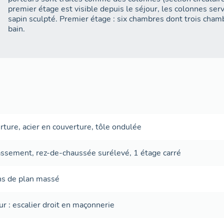
premier étage est visible depuis le séjour, les colonnes se
sapin sculpté. Premier étage : six chambres dont trois cham
bain.
rture
,
acier en couverture
,
tôle ondulée
assement
,
rez-de-chaussée surélevé
,
1 étage carré
ans de plan massé
ur
:
escalier droit
en maçonnerie