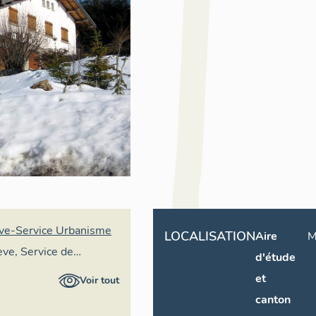
ve-Service Urbanisme
LOCALISATION
Aire
M
ve, Service de
d'étude
et
Voir tout
canton