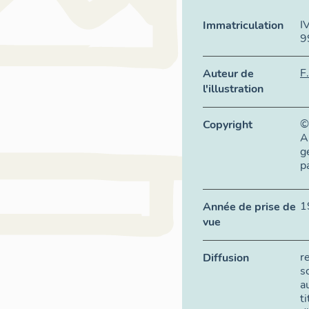
I
Immatriculation
9
F
Auteur de
l'illustration
©
Copyright
A
g
p
1
Année de prise de
vue
r
Diffusion
s
a
t