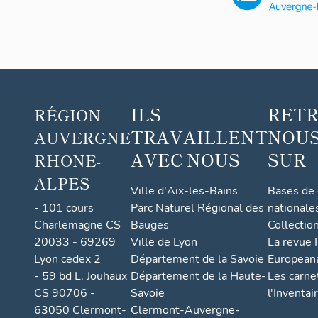
ILS
RET
RÉGION
TRAVAILLENT
NOUS
AUVERGNE
AVEC NOUS
SUR
RHONE-
ALPES
Ville d'Aix-les-Bains
Bases de
- 101 cours
Parc Naturel Régional des
nationale
Charlemagne CS
Bauges
Collectio
20033 - 69269
Ville de Lyon
La revue I
Lyon cedex 2
Département de la Savoie
European
- 59 bd L. Jouhaux
Département de la Haute-
Les carne
CS 90706 -
Savoie
l'Inventai
63050 Clermont-
Clermont-Auvergne-