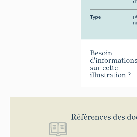
d
p
Type
n
Besoin
d'information
sur cette
illustration ?
Références des d