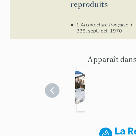
reproduits
L'Architecture française
, n
338, sept.-oct. 1970
Apparaît dans
Maiso
n, dite
chalet
Haute-
Savoie
le
>
Bois
Megève
dorma
nt