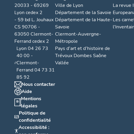
20033 - 69269
Ville de Lyon
La revue I
s
Lyon cedex 2
Département de la Savoie
European
s
- 59 bd L. Jouhaux
Département de la Haute-
Les carne
e
CS 90706 -
Savoie
l'Inventai
m
63050 Clermont-
Clermont-Auvergne-
e
Ferrand cedex 2
Métropole
n
Lyon 04 26 73
Pays d’art et d’histoire de
t
40 00 -
Trévoux Dombes Saône
A
Clermont-
Vallée
o
Ferrand 04 73 31
u
85 92
l
Nous contacter
Aide
o
Mentions
ti
légales
s
Politique de
s
confidentialité
e
Accessibilité :
m