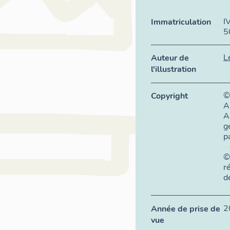
I
Immatriculation
5
L
Auteur de
l'illustration
©
Copyright
A
A
g
p
©
r
d
2
Année de prise de
vue