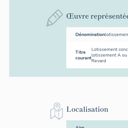
Œuvre représenté
Dénomination
lotissemen
Lotissement conce
Titre
lotissement A ou
courant
Revard
Localisation
Aire