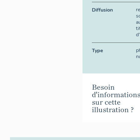
r
Diffusion
s
a
t
d
p
Type
n
Besoin
d'information
sur cette
illustration ?