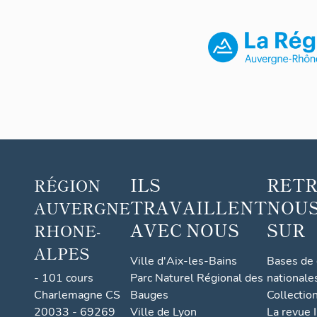
ILS
RET
RÉGION
TRAVAILLENT
NOUS
AUVERGNE
AVEC NOUS
SUR
RHONE-
ALPES
Ville d'Aix-les-Bains
Bases de
- 101 cours
Parc Naturel Régional des
nationale
Charlemagne CS
Bauges
Collectio
20033 - 69269
Ville de Lyon
La revue I