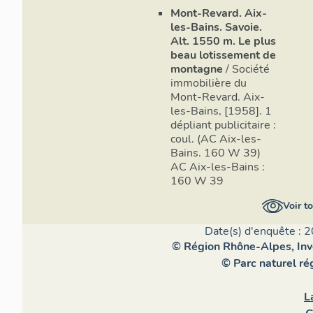
Mont-Revard. Aix-
les-Bains. Savoie.
Alt. 1550 m. Le plus
beau lotissement de
montagne
/ Société
immobilière du
Mont-Revard. Aix-
les-Bains, [1958]. 1
dépliant publicitaire :
coul. (AC Aix-les-
Bains. 160 W 39)
AC Aix-les-Bains :
160 W 39
Voir t
Date(s) d'enquête : 2
© Région Rhône-Alpes, Inve
© Parc naturel r
L