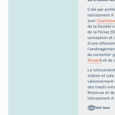
Créé par arrêté
lotissement A 
(voir
Courchev
de la Société 
de la Féclaz (S
conception et 
d’une réflexio
l’aménagement
du conseiller 
Revard
) et de
Le lotissement
station et crée
vallonnement d
des tracés exis
Bellevue et de
lotissement A 
existants (élec
Voir tout
voirie) et de b