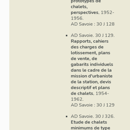
prototypes de
chalets,
Les chalets no
perspectives
, 1952-
bois d’inspira
1956.
AD Savoie : 30 J 128
Chalet ossatur
AD Savoie. 30 J 129.
Ces chalets ad
Rapports, cahiers
poteaux-poutre
des charges de
lotissement, plans
Chalet skieur (
de vente, de
Le chalet skie
gabarits individuels
dans le cadre de la
Megève, est le
mission d'urbaniste
entreprises S
de la station, devis
Bauges, et Art 
descriptif et plans
édifié la major
de chalets
, 1954-
constructions 
1962.
architecturaux
AD Savoie : 30 J 129
partie supérie
trois panneaux
AD Savoie. 30 J 326.
à lisses horiz
Etude de chalets
trapèze affiné 
minimums de type