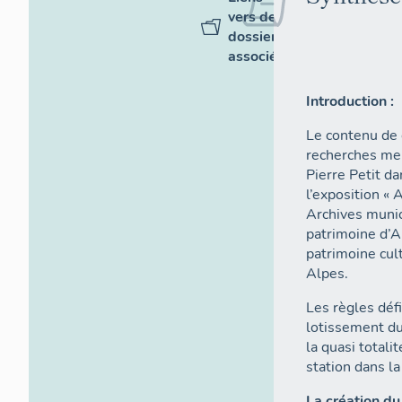
vers des
dossiers
associés
Introduction :
Le contenu de 
recherches men
Pierre Petit da
l’exposition « 
Archives munic
patrimoine d’A
patrimoine cu
Alpes.
Les règles déf
lotissement du
la quasi totali
station dans l
La création du