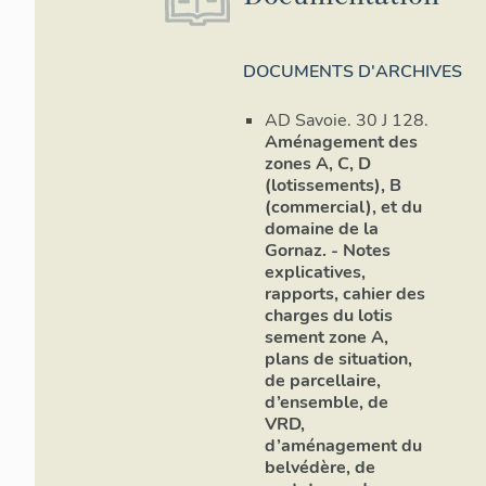
sud (Pugny-Ch
des type E ou 
(Pugny-Chateno
DOCUMENTS D'ARCHIVES
chalet Lilliput
chalets grenie
AD Savoie. 30 J 128.
en appentis, m
Aménagement des
accès par escal
zones A, C, D
l’originalité d
(lotissements), B
de toit tenant
(commercial), et du
piliers de sou
domaine de la
Gornaz. - Notes
boucle de l’An
explicatives,
constructions 
rapports, cahier des
l’espace intéri
charges du lotis
sement zone A,
Chalet maçon
plans de situation,
de parcellaire,
Les chalets ma
d’ensemble, de
dans lequel le 
VRD,
d’intégration a
d’aménagement du
belvédère, de
Chalet nordiqu