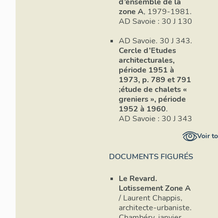
d’ensemble de la
zone A
, 1979-1981.
AD Savoie : 30 J 130
AD Savoie. 30 J 343.
Cercle d’Etudes
architecturales,
période 1951 à
1973, p. 789 et 791
;étude de chalets «
greniers », période
1952 à 1960
.
AD Savoie : 30 J 343
Voir t
DOCUMENTS FIGURÉS
Le Revard.
Lotissement Zone A
/ Laurent Chappis,
architecte-urbaniste.
Chambéry, janvier