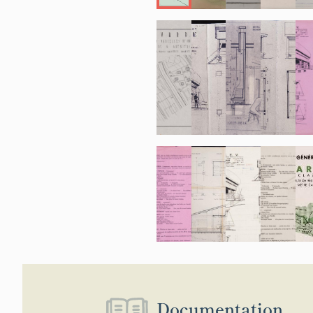
Chalet atypiqu
Chalets représ
architecture et
chalet du ski-c
parcelle AD 39
la moitié d’un
pour loger les 
Chalet ferme (
Les chalets fe
notamment des
demi-croupe à 
Chalet grenier
A côtés des 5 
Est, 3 autres c
boucle de l’Ob
Laurent Chapp
Documentation
vendus sur la 