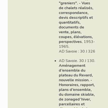
"greniers". - Vues
des loggias.
de chalets réalisés,
Chalet triangul
correspondance,
devis descriptifs et
Les trois chal
quantitatifs,
forme inspirée
documents de
vente, plans,
constructions 
coupes, élévations,
œuvre. Le chale
perspectives
, 1953-
Bellevue (Le M
1965.
type Chaloin, u
AD Savoie : 30 J 326
Vanoise pour l
AD Savoie. 30 J 130.
Aménagement
d’ensemble du
plateau du Revard,
nouvelle mission. -
Honoraires, rapport,
plans d’ensemble,
du domaine skiable,
de zonaged’hiver,
parcellaires et