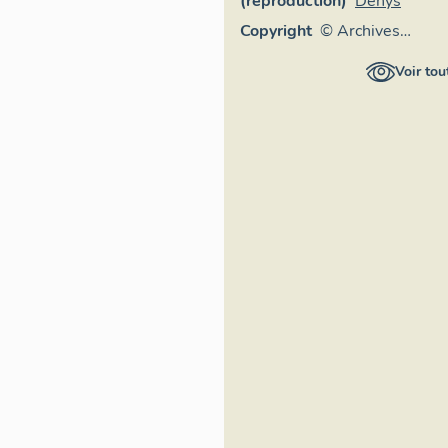
(reproduction)
Denys
Copyright
© Archives
départementales
Voir tou
de la Savoie