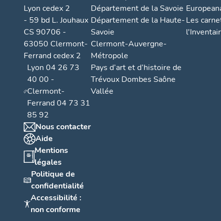
Lyon cedex 2
Département de la Savoie
European
- 59 bd L. Jouhaux
Département de la Haute-
Les carne
CS 90706 -
Savoie
l'Inventai
63050 Clermont-
Clermont-Auvergne-
Ferrand cedex 2
Métropole
Lyon 04 26 73
Pays d’art et d’histoire de
40 00 -
Trévoux Dombes Saône
Clermont-
Vallée
Ferrand 04 73 31
85 92
Nous contacter
Aide
Mentions
légales
Politique de
confidentialité
Accessibilité :
non conforme