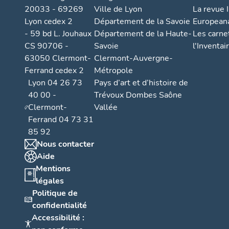
20033 - 69269
Ville de Lyon
La revue I
s
Lyon cedex 2
Département de la Savoie
European
s
- 59 bd L. Jouhaux
Département de la Haute-
Les carne
e
CS 90706 -
Savoie
l'Inventai
m
63050 Clermont-
Clermont-Auvergne-
e
Ferrand cedex 2
Métropole
n
Lyon 04 26 73
Pays d’art et d’histoire de
t
40 00 -
Trévoux Dombes Saône
A
Clermont-
Vallée
o
Ferrand 04 73 31
u
85 92
l
Nous contacter
Aide
o
Mentions
ti
légales
s
Politique de
s
confidentialité
e
Accessibilité :
m