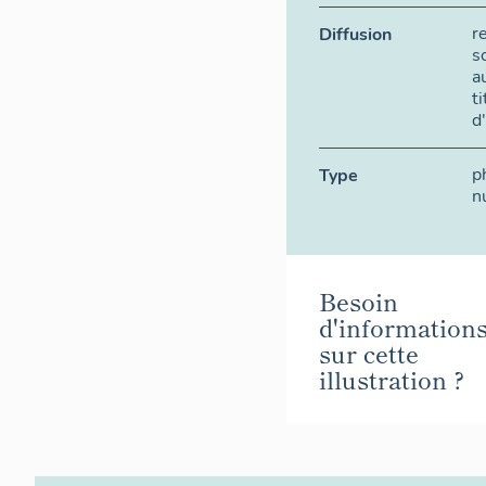
r
Diffusion
s
a
t
d
p
Type
n
Besoin
d'information
sur cette
illustration ?