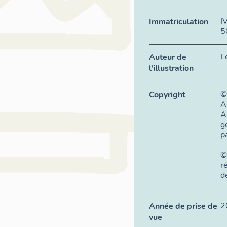
I
Immatriculation
5
L
Auteur de
l'illustration
©
Copyright
A
A
g
p
©
r
d
2
Année de prise de
vue