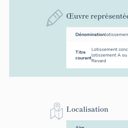
Œuvre représenté
Dénomination
lotissemen
Lotissement conce
Titre
lotissement A ou
courant
Revard
Localisation
Aire