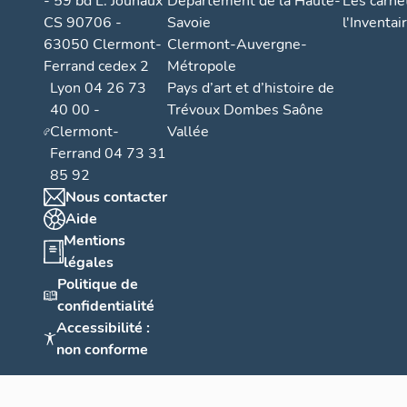
s
- 59 bd L. Jouhaux
Département de la Haute-
Les carne
CS 90706 -
Savoie
l'Inventai
e
63050 Clermont-
Clermont-Auvergne-
m
Ferrand cedex 2
Métropole
e
Lyon 04 26 73
Pays d’art et d’histoire de
n
40 00 -
Trévoux Dombes Saône
t
Clermont-
Vallée
A
Ferrand 04 73 31
o
85 92
u
Nous contacter
l
Aide
o
Mentions
ti
légales
s
Politique de
confidentialité
s
Accessibilité :
e
non conforme
m
e
n