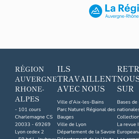
e
n
t
c
o
n
c
e
ILS
RET
r
RÉGION
t
TRAVAILLENT
NOUS
AUVERGNE
é,
AVEC NOUS
SUR
RHONE-
d
ALPES
it
Ville d'Aix-les-Bains
Bases de
l
- 101 cours
Parc Naturel Régional des
nationale
o
Charlemagne CS
Bauges
Collectio
ti
20033 - 69269
Ville de Lyon
La revue I
s
Lyon cedex 2
Département de la Savoie
European