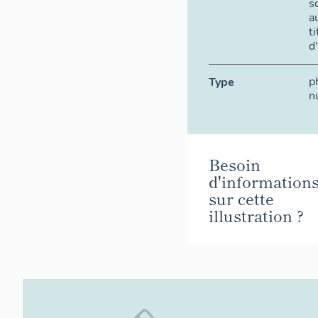
s
a
t
d
p
Type
n
Besoin
d'information
sur cette
illustration ?