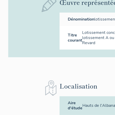
Œuvre représenté
Dénomination
lotissemen
Lotissement conce
Titre
lotissement A ou
courant
Revard
Localisation
Aire
Hauts de l'Albana
d'étude