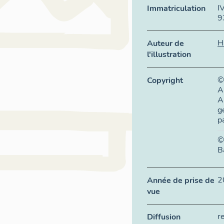
I
Immatriculation
9
H
Auteur de
l'illustration
©
Copyright
A
A
g
p
©
B
2
Année de prise de
vue
r
Diffusion