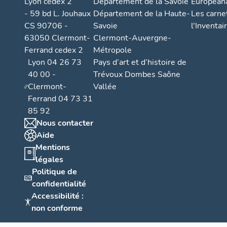
s
Lyon cedex 2
Département de la Savoie
European
s
- 59 bd L. Jouhaux
Département de la Haute-
Les carne
CS 90706 -
Savoie
l'Inventai
e
63050 Clermont-
Clermont-Auvergne-
m
Ferrand cedex 2
Métropole
e
Lyon 04 26 73
Pays d’art et d’histoire de
n
40 00 -
Trévoux Dombes Saône
t
Clermont-
Vallée
A
Ferrand 04 73 31
o
85 92
u
Nous contacter
l
Aide
o
Mentions
ti
légales
s
Politique de
confidentialité
s
Accessibilité :
e
non conforme
m
e