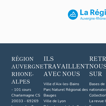
m
e
n
t
c
o
n
c
e
ILS
RET
r
RÉGION
t
TRAVAILLENT
NOUS
AUVERGNE
é,
AVEC NOUS
SUR
RHONE-
d
ALPES
it
Ville d'Aix-les-Bains
Bases de
l
- 101 cours
Parc Naturel Régional des
nationale
o
Charlemagne CS
Bauges
Collectio
ti
20033 - 69269
Ville de Lyon
La revue I