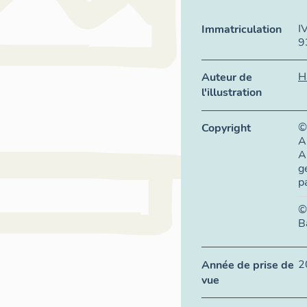
I
Immatriculation
9
H
Auteur de
l'illustration
©
Copyright
A
A
g
p
©
B
2
Année de prise de
vue