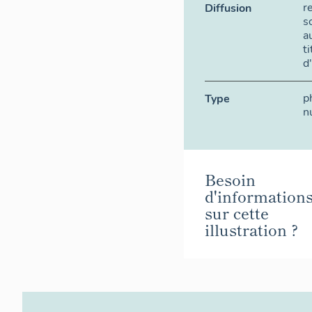
r
Diffusion
s
a
t
d
p
Type
n
Besoin
d'information
sur cette
illustration ?