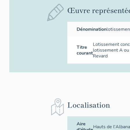
Œuvre représenté
Dénomination
lotissemen
Lotissement conce
Titre
lotissement A ou
courant
Revard
Localisation
Aire
Hauts de l'Albana
d'étude