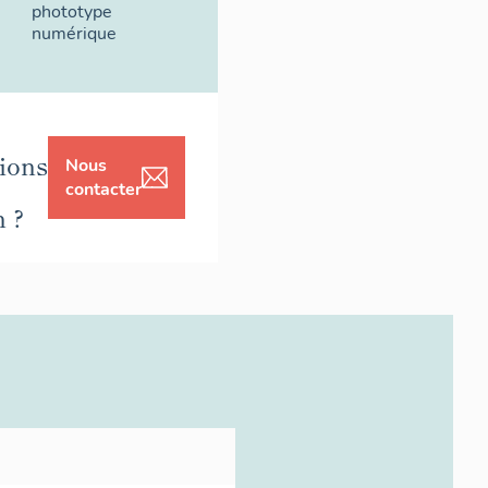
phototype
numérique
ions
Nous
contacter
n ?