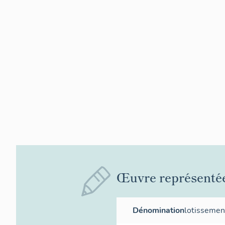
Œuvre représenté
Dénomination
lotissemen