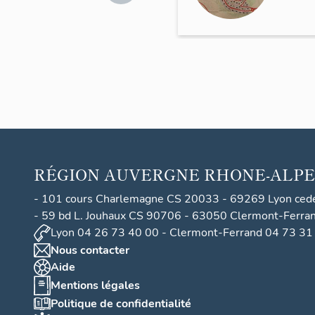
rté,
dit
lotiss
ement
A ou
lotiss
ement
du
Revar
RÉGION
AUVERGNE RHONE-ALPE
d
- 101 cours Charlemagne CS 20033 - 69269 Lyon ced
- 59 bd L. Jouhaux CS 90706 - 63050 Clermont-Ferra
Lyon 04 26 73 40 00 - Clermont-Ferrand 04 73 31
Nous contacter
Aide
Mentions légales
Politique de confidentialité