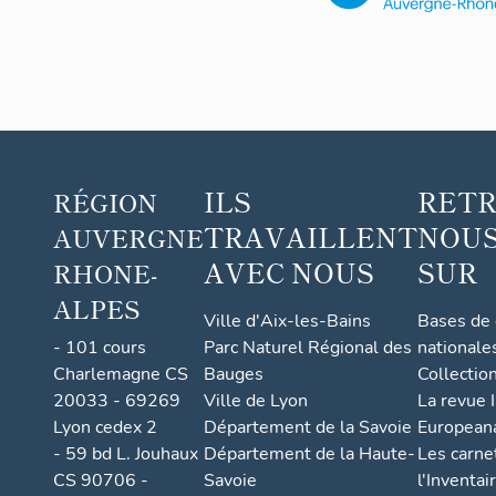
ILS
RET
RÉGION
TRAVAILLENT
NOUS
AUVERGNE
AVEC NOUS
SUR
RHONE-
ALPES
Ville d'Aix-les-Bains
Bases de
- 101 cours
Parc Naturel Régional des
nationale
Charlemagne CS
Bauges
Collectio
20033 - 69269
Ville de Lyon
La revue I
Lyon cedex 2
Département de la Savoie
European
- 59 bd L. Jouhaux
Département de la Haute-
Les carne
CS 90706 -
Savoie
l'Inventai