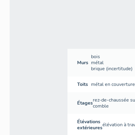
bois
Murs
métal
brique
(incertitude)
Toits
métal en couvertur
rez-de-chaussée s
Étages
comble
Élévations
élévation à tr
extérieures