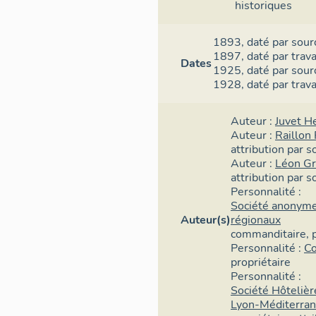
historiques
1893,
daté par sour
1897,
daté par trav
Dates
1925,
daté par sour
1928,
daté par trav
Auteur :
Juvet H
Auteur :
Raillon
attribution par s
Auteur :
Léon G
attribution par s
Personnalité :
Société anonyme
Auteur(s)
régionaux
commanditaire
,
Personnalité :
Co
propriétaire
Personnalité :
Société Hôtelièr
Lyon-Méditerra