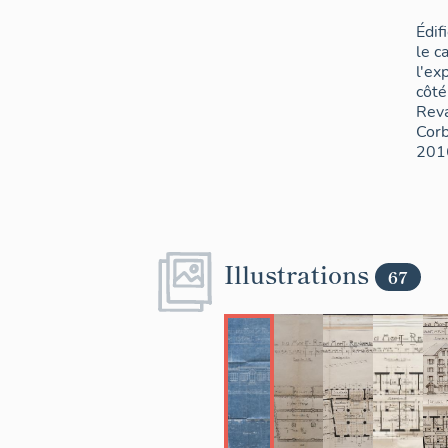
Édif
le c
l'ex
côté
Reva
Corb
201
Illustrations
67