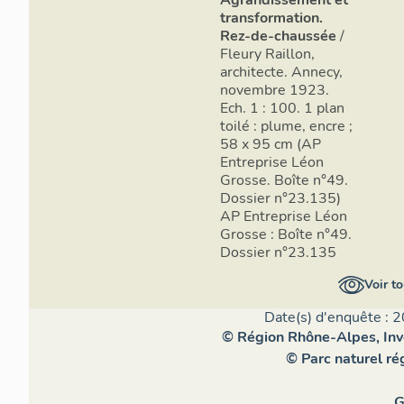
transformation.
Rez-de-chaussée
/
Fleury Raillon,
architecte. Annecy,
novembre 1923.
Ech. 1 : 100. 1 plan
toilé : plume, encre ;
58 x 95 cm (AP
Entreprise Léon
Grosse. Boîte n°49.
Dossier n°23.135)
AP Entreprise Léon
Grosse : Boîte n°49.
Dossier n°23.135
Voir to
Date(s) d'enquête : 2
© Région Rhône-Alpes, Inve
© Parc naturel r
G