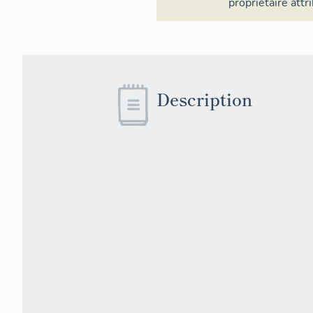
propriétaire
attr
Description