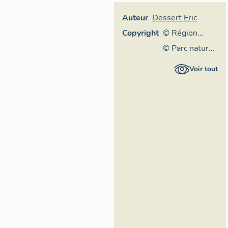
Auteur
Dessert Eric
Copyright
© Région
Rhône-Alpes,
© Parc naturel
Inventaire
régional du
Voir tout
général du
Massif des
patrimoine
Bauges
culturel