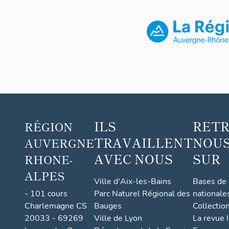
m
e
n
t
c
o
n
c
e
ILS
RET
r
RÉGION
t
TRAVAILLENT
NOUS
AUVERGNE
é,
AVEC NOUS
SUR
RHONE-
d
ALPES
it
Ville d'Aix-les-Bains
Bases de
l
- 101 cours
Parc Naturel Régional des
nationale
o
Charlemagne CS
Bauges
Collectio
ti
20033 - 69269
Ville de Lyon
La revue I