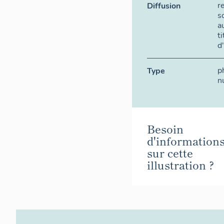
r
Diffusion
s
a
t
d
p
Type
n
Besoin
d'information
sur cette
illustration ?