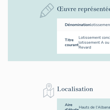
Œuvre représenté
Dénomination
lotissemen
Lotissement conce
Titre
lotissement A ou
courant
Revard
Localisation
Aire
Hauts de l'Albana
d'étude