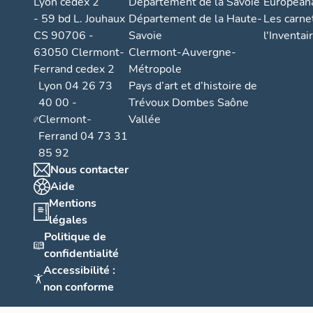
s
Lyon cedex 2
Département de la Savoie
European
s
- 59 bd L. Jouhaux
Département de la Haute-
Les carne
CS 90706 -
Savoie
l'Inventai
e
63050 Clermont-
Clermont-Auvergne-
m
Ferrand cedex 2
Métropole
e
Lyon 04 26 73
Pays d’art et d’histoire de
n
40 00 -
Trévoux Dombes Saône
t
Clermont-
Vallée
A
Ferrand 04 73 31
o
85 92
u
Nous contacter
l
Aide
o
Mentions
ti
légales
s
Politique de
confidentialité
s
Accessibilité :
e
non conforme
m
e