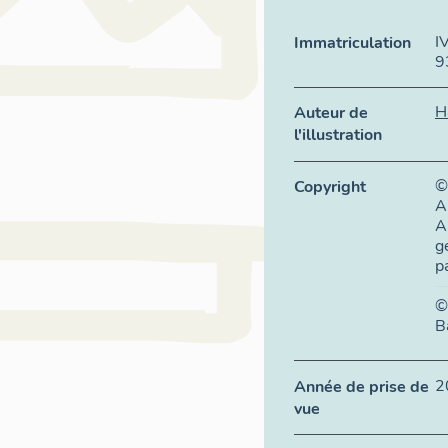
I
Immatriculation
9
H
Auteur de
l'illustration
©
Copyright
A
A
g
p
©
B
2
Année de prise de
vue