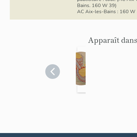
Bains. 160 W 39)
AC Aix-les-Bains : 160 W
Apparaît dans
L
o
ti
s
s
e
m
e
n
t
c