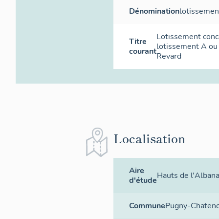
Dénomination
lotissemen
Lotissement conce
Titre
lotissement A ou
courant
Revard
Localisation
Aire
Hauts de l'Albana
d'étude
Commune
Pugny-Chaten