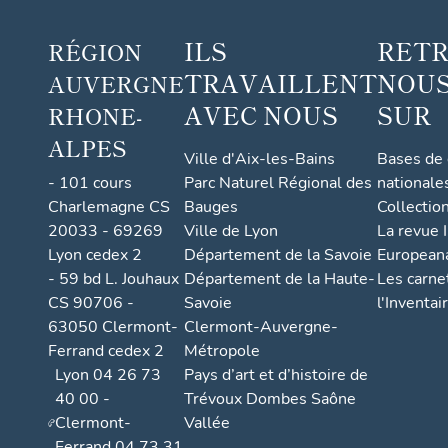
o
ILS
RET
RÉGION
n
c
TRAVAILLENT
NOUS
AUVERGNE
e
AVEC NOUS
SUR
RHONE-
r
ALPES
t
Ville d'Aix-les-Bains
Bases de
é,
- 101 cours
Parc Naturel Régional des
nationale
d
Charlemagne CS
Bauges
Collectio
it
20033 - 69269
Ville de Lyon
La revue I
Lyon cedex 2
Département de la Savoie
European
l
- 59 bd L. Jouhaux
Département de la Haute-
Les carne
o
CS 90706 -
Savoie
l'Inventai
ti
63050 Clermont-
Clermont-Auvergne-
s
Ferrand cedex 2
Métropole
s
Lyon 04 26 73
Pays d’art et d’histoire de
e
40 00 -
Trévoux Dombes Saône
m
Clermont-
Vallée
e
Ferrand 04 73 31