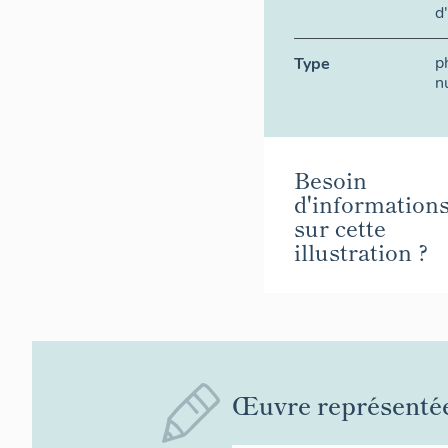
d
p
Type
n
Besoin
d'information
sur cette
illustration ?
Œuvre représenté