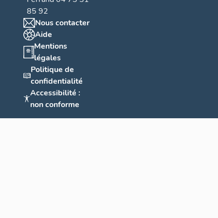
n
85 92
t
Nous contacter
A
Aide
o
Mentions
légales
u
Politique de
l
confidentialité
o
Accessibilité :
ti
non conforme
s
s
e
m
e
n
t
d
u