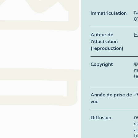
I
Immatriculation
8
H
Auteur de
l'illustration
(reproduction)
©
Copyright
m
l
2
Année de prise de
vue
r
Diffusion
s
a
t