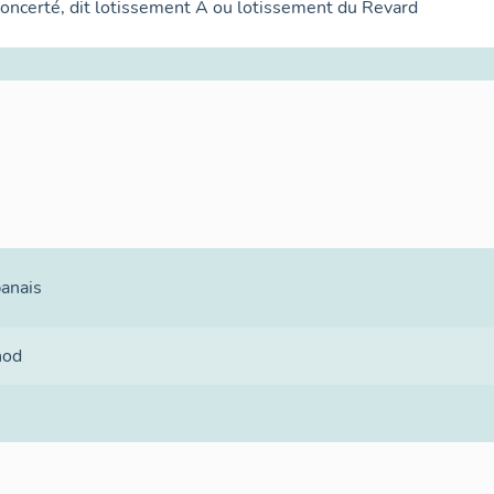
oncerté, dit lotissement A ou lotissement du Revard
banais
nod