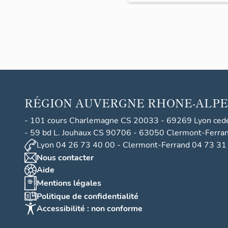
lotiss
ement
A ou
lotiss
ement
du
Revar
RÉGION
AUVERGNE RHONE-ALPE
d
- 101 cours Charlemagne CS 20033 - 69269 Lyon ced
- 59 bd L. Jouhaux CS 90706 - 63050 Clermont-Ferra
Lyon 04 26 73 40 00 - Clermont-Ferrand 04 73 31
Nous contacter
Aide
Mentions légales
Politique de confidentialité
Accessibilité : non conforme