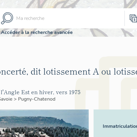
Accéder à la recherche avancée
ncerté, dit lotissement A ou lotis
 l'Angle Est en hiver, vers 1975
Savoie
>
Pugny-Chatenod
Immatriculatio