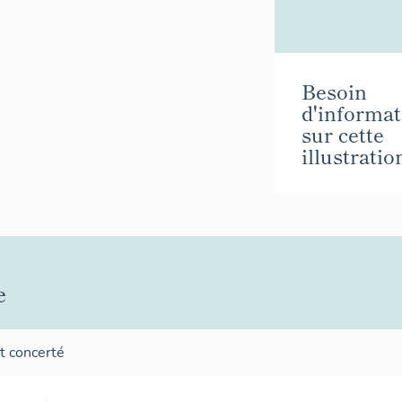
Besoin
d'informat
sur cette
illustratio
e
t concerté