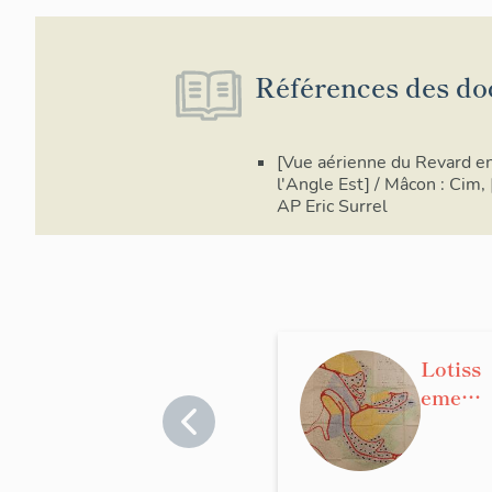
Références des do
[Vue aérienne du Revard en 
l'Angle Est] / Mâcon : Cim, 
AP Eric Surrel
Lotiss
ement
conce
rté,
dit