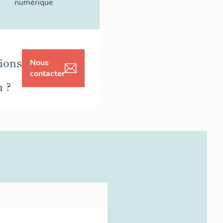
numérique
ions
Nous
contacter
n ?