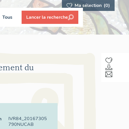
Ma sélection
(0)
Tous
Lancer la recherche
sement du
IVR84_20167305
n
790NUCAB