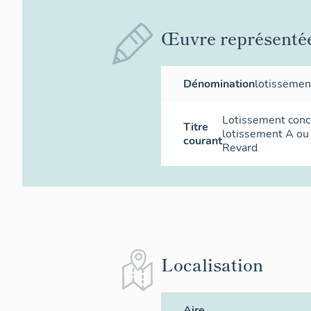
Œuvre représenté
Dénomination
lotissemen
Lotissement conce
Titre
lotissement A ou
courant
Revard
Localisation
Aire