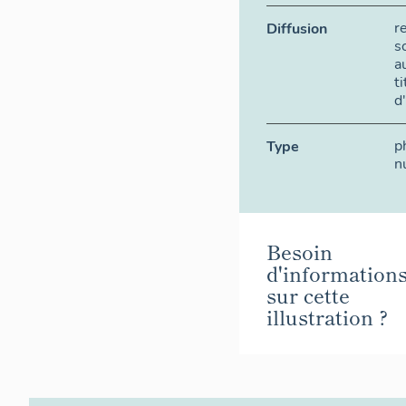
r
Diffusion
s
a
t
d
p
Type
n
Besoin
d'information
sur cette
illustration ?