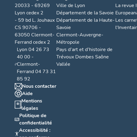
20033 - 69269
Ville de Lyon
La revue I
s
Lyon cedex 2
Département de la Savoie
European
s
- 59 bd L. Jouhaux
Département de la Haute-
Les carne
e
CS 90706 -
Savoie
l'Inventai
m
63050 Clermont-
Clermont-Auvergne-
e
Ferrand cedex 2
Métropole
n
Lyon 04 26 73
Pays d’art et d’histoire de
t
40 00 -
Trévoux Dombes Saône
A
Clermont-
Vallée
o
Ferrand 04 73 31
u
85 92
l
Nous contacter
Aide
o
Mentions
ti
légales
s
Politique de
s
confidentialité
e
Accessibilité :
m