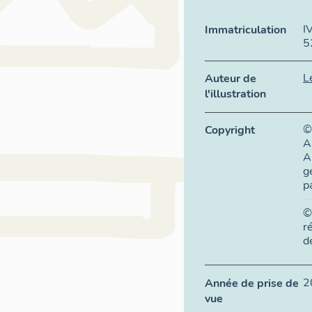
I
Immatriculation
5
L
Auteur de
l'illustration
©
Copyright
A
A
g
p
©
r
d
2
Année de prise de
vue