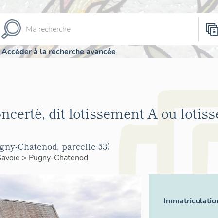
Accéder à la recherche avancée
ncerté, dit lotissement A ou lotis
ugny-Chatenod, parcelle 53)
Savoie
>
Pugny-Chatenod
Immatriculatio