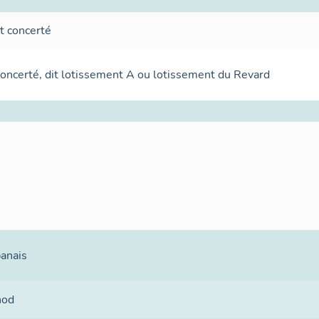
t concerté
oncerté, dit lotissement A ou lotissement du Revard
banais
nod