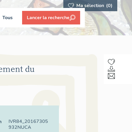
Ma sélection
(0)
Tous
Lancer la recherche
sement du
IVR84_20167305
n
932NUCA