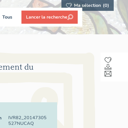
Ma sélection
(0)
Tous
Lancer la recherche
sement du
IVR82_20147305
n
527NUCAQ