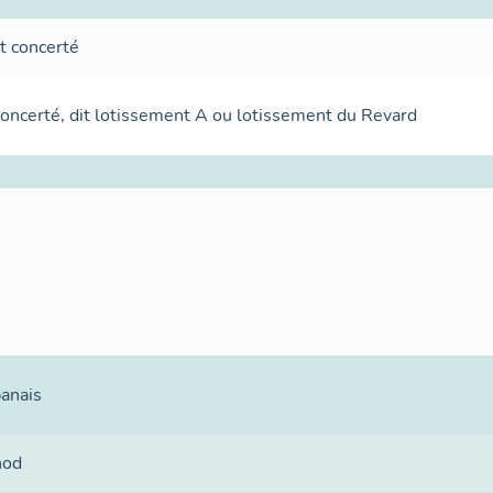
t concerté
oncerté, dit lotissement A ou lotissement du Revard
banais
nod