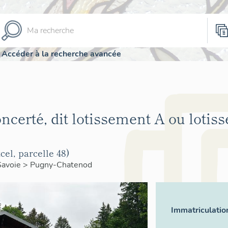
Accéder à la recherche avancée
ncerté, dit lotissement A ou lotis
el, parcelle 48)
Savoie
>
Pugny-Chatenod
Immatriculatio