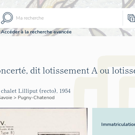
Accéder à la recherche avancée
ncerté, dit lotissement A ou lotis
chalet Lilliput (recto), 1954
Savoie
>
Pugny-Chatenod
Immatriculatio