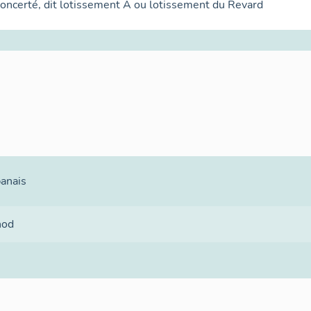
oncerté, dit lotissement A ou lotissement du Revard
banais
nod