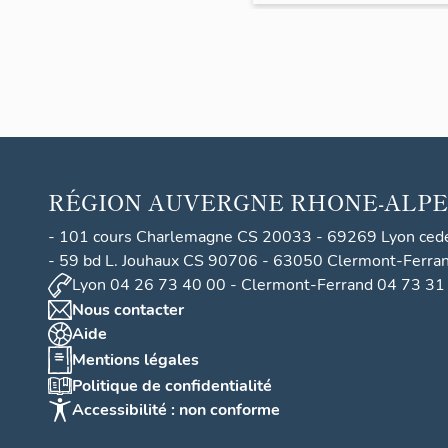
lotiss
ement
A ou
lotiss
ement
du
Revar
RÉGION
AUVERGNE RHONE-ALPE
d
- 101 cours Charlemagne CS 20033 - 69269 Lyon ced
- 59 bd L. Jouhaux CS 90706 - 63050 Clermont-Ferra
Lyon 04 26 73 40 00 - Clermont-Ferrand 04 73 31
Nous contacter
Aide
Mentions légales
Politique de confidentialité
Accessibilité : non conforme