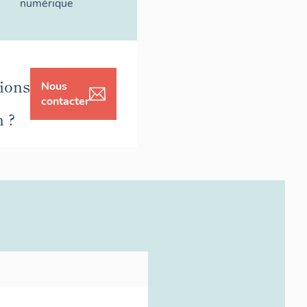
numérique
ions
Nous
contacter
n ?