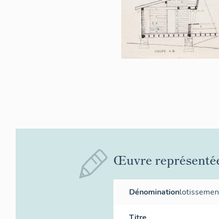
Œuvre représenté
Dénomination
lotissemen
Titre