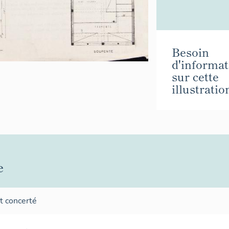
Besoin
d'informat
sur cette
illustratio
e
t concerté