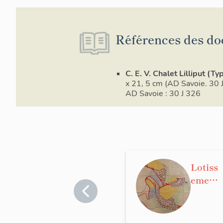
Références des do
C. E. V. Chalet Lilliput (Ty
x 21, 5 cm (AD Savoie. 30 
AD Savoie : 30 J 326
Lotiss
ement
conce
rté,
dit