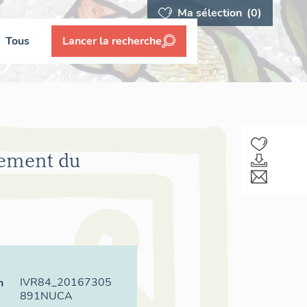
Ma sélection
(0)
Tous
Lancer la recherche
sement du
IVR84_20167305
n
891NUCA