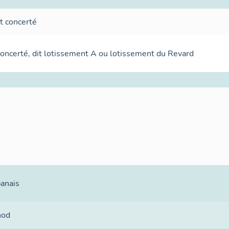
t concerté
oncerté, dit lotissement A ou lotissement du Revard
banais
nod