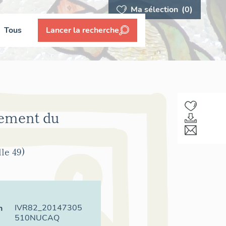
Ma sélection
(0)
Tous
Lancer la recherche
sement du
le 49)
IVR82_20147305
n
510NUCAQ