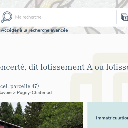
Accéder à la recherche avancée
ncerté, dit lotissement A ou lotis
el, parcelle 47)
Savoie
>
Pugny-Chatenod
Immatriculatio