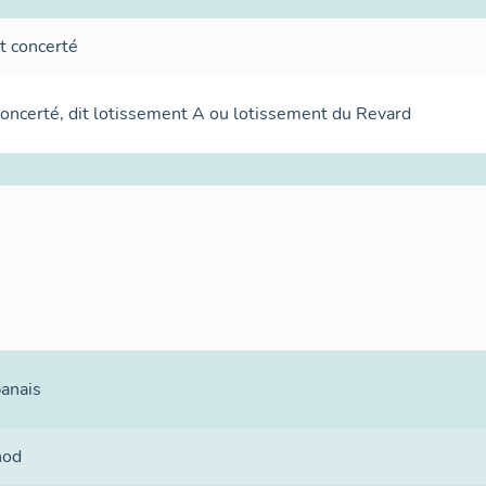
t concerté
oncerté, dit lotissement A ou lotissement du Revard
banais
nod