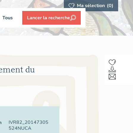
Ma sélection
(0)
Tous
Lancer la recherche
sement du
IVR82_20147305
n
524NUCA