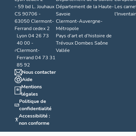
- 59 bd L. Jouhaux
Département de la Haute-
Les carne
CS 90706 -
Savoie
l'Inventai
63050 Clermont-
Clermont-Auvergne-
Ferrand cedex 2
Métropole
Lyon 04 26 73
Pays d’art et d’histoire de
40 00 -
Trévoux Dombes Saône
Clermont-
Vallée
Ferrand 04 73 31
85 92
Nous contacter
Aide
Mentions
légales
Politique de
confidentialité
Accessibilité :
non conforme