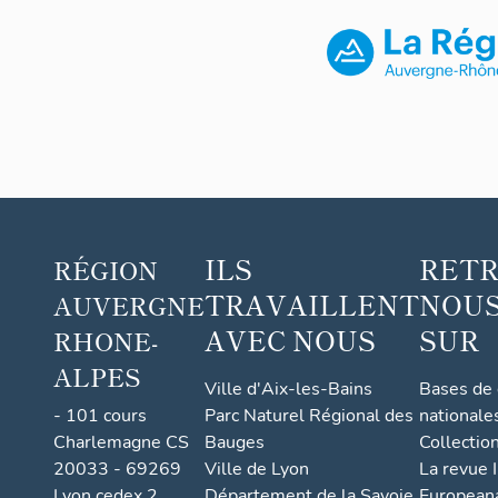
ILS
RET
RÉGION
TRAVAILLENT
NOUS
AUVERGNE
AVEC NOUS
SUR
RHONE-
ALPES
Ville d'Aix-les-Bains
Bases de
- 101 cours
Parc Naturel Régional des
nationale
Charlemagne CS
Bauges
Collectio
20033 - 69269
Ville de Lyon
La revue I
Lyon cedex 2
Département de la Savoie
European