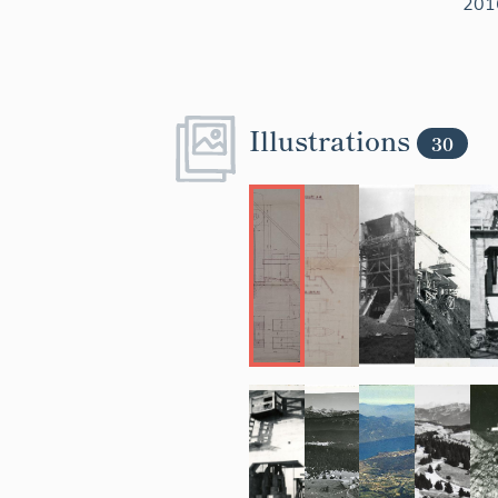
201
Illustrations
30