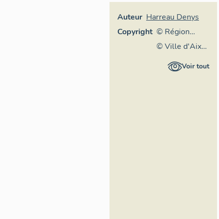
Auteur
Harreau Denys
Copyright
© Région
Auvergne-
© Ville d'Aix-
Rhône-Alpes,
les-Bains
Voir tout
Inventaire
général du
patrimoine
culturel