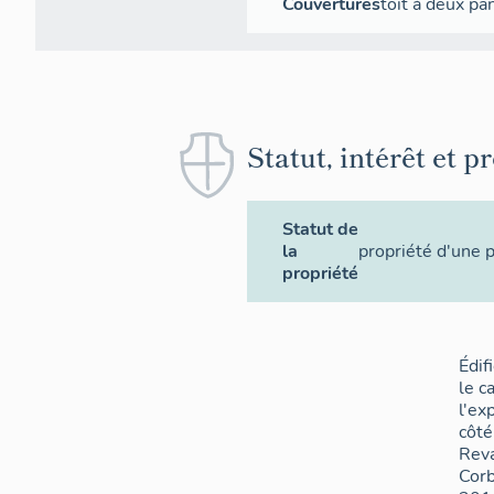
Couvertures
toit à deux p
Statut, intérêt et p
Statut de
la
propriété d'une 
propriété
Édif
le c
l'ex
côté
Reva
Corb