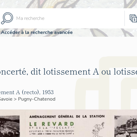
Accéder à la recherche avancée
ncerté, dit lotissement A ou lotis
ement A (recto), 1953
Savoie
>
Pugny-Chatenod