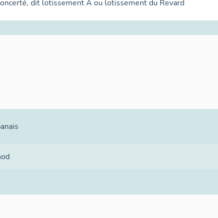
oncerté, dit lotissement A ou lotissement du Revard
banais
nod