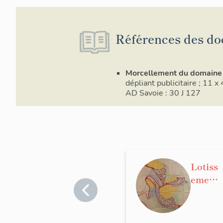
Références des do
Morcellement du domaine 
dépliant publicitaire ; 11 
AD Savoie : 30 J 127
Lotiss
ement
conce
rté,
dit