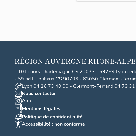
lotiss
ement
A ou
lotiss
ement
du
Revar
RÉGION
AUVERGNE RHONE-ALPE
d
- 101 cours Charlemagne CS 20033 - 69269 Lyon ced
- 59 bd L. Jouhaux CS 90706 - 63050 Clermont-Ferra
Lyon 04 26 73 40 00 - Clermont-Ferrand 04 73 31
Nous contacter
Aide
Mentions légales
Politique de confidentialité
Accessibilité : non conforme