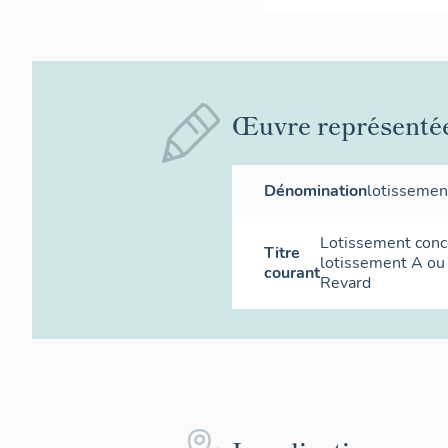
Œuvre représenté
Dénomination
lotissemen
Lotissement conce
Titre
lotissement A ou
courant
Revard