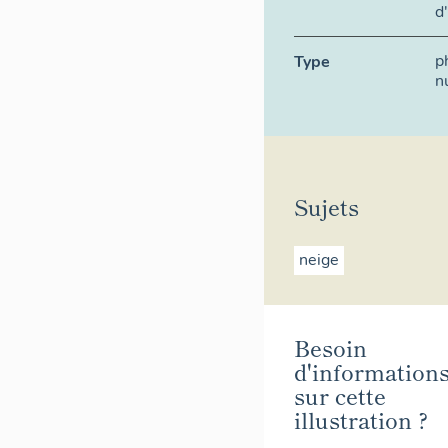
d
p
Type
n
Sujets
neige
Besoin
d'information
sur cette
illustration ?