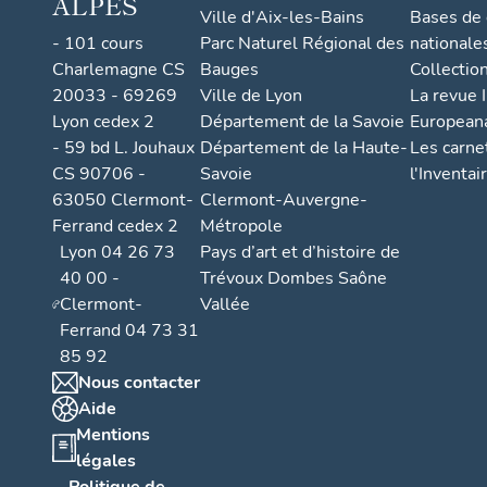
ALPES
l
Ville d'Aix-les-Bains
Bases de
o
- 101 cours
Parc Naturel Régional des
nationale
Charlemagne CS
Bauges
Collectio
ti
20033 - 69269
Ville de Lyon
La revue I
s
Lyon cedex 2
Département de la Savoie
European
s
- 59 bd L. Jouhaux
Département de la Haute-
Les carne
e
CS 90706 -
Savoie
l'Inventai
m
63050 Clermont-
Clermont-Auvergne-
e
Ferrand cedex 2
Métropole
n
Lyon 04 26 73
Pays d’art et d’histoire de
t
40 00 -
Trévoux Dombes Saône
A
Clermont-
Vallée
o
Ferrand 04 73 31
u
85 92
l
Nous contacter
Aide
o
Mentions
ti
légales
s