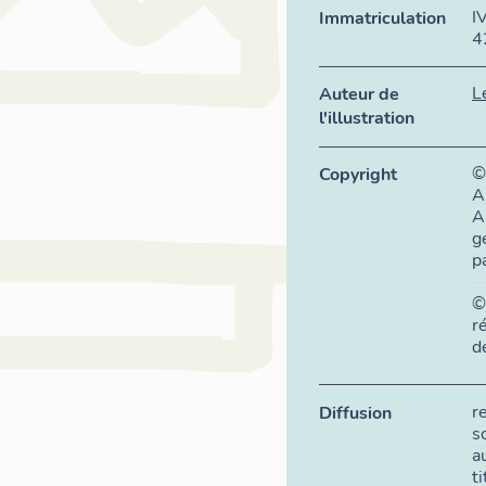
I
Immatriculation
4
L
Auteur de
l'illustration
©
Copyright
A
A
g
p
©
r
d
r
Diffusion
s
a
t