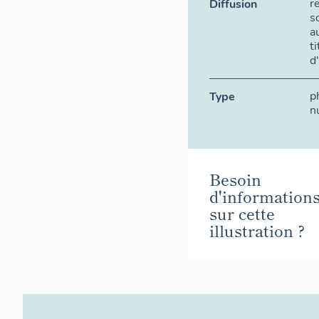
r
Diffusion
s
a
t
d
p
Type
n
Besoin
d'information
sur cette
illustration ?