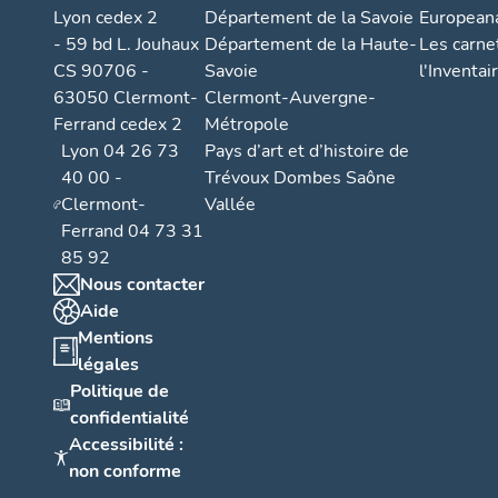
Lyon cedex 2
Département de la Savoie
European
s
- 59 bd L. Jouhaux
Département de la Haute-
Les carne
e
CS 90706 -
Savoie
l'Inventai
m
63050 Clermont-
Clermont-Auvergne-
e
Ferrand cedex 2
Métropole
n
Lyon 04 26 73
Pays d’art et d’histoire de
t
40 00 -
Trévoux Dombes Saône
A
Clermont-
Vallée
o
Ferrand 04 73 31
u
85 92
l
Nous contacter
Aide
o
Mentions
ti
légales
s
Politique de
s
confidentialité
e
Accessibilité :
m
non conforme
e