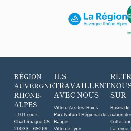
m
e
n
t
c
o
n
c
e
r
ILS
RET
RÉGION
t
TRAVAILLENT
NOUS
é,
AUVERGNE
d
AVEC NOUS
SUR
RHONE-
it
ALPES
l
Ville d'Aix-les-Bains
Bases de
o
- 101 cours
Parc Naturel Régional des
nationale
Charlemagne CS
Bauges
Collectio
ti
20033 - 69269
Ville de Lyon
La revue I
s