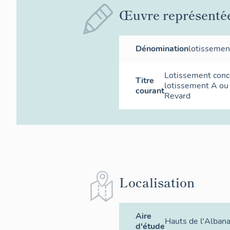
Œuvre représenté
Dénomination
lotissemen
Lotissement conce
Titre
lotissement A ou
courant
Revard
Localisation
Aire
Hauts de l'Albana
d'étude