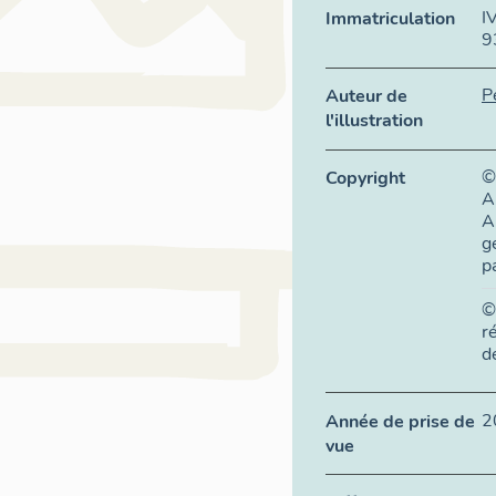
I
Immatriculation
9
P
Auteur de
l'illustration
©
Copyright
A
A
g
p
©
r
d
2
Année de prise de
vue